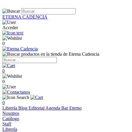
ETERNA CADENCIA
Acceder
0
0
0
0
Librería
Blog
Editorial
Agenda
Bar Eterno
Nosotros
Catálogo
Staff
Librería