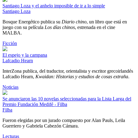
Santiago Loza y el anhelo imposible de ir a lo simple
Santiago Loza
Bosque Energético publica su
Diario chino
, un libro que está en
juego con su película
Los días chinos
, estrenada en el cine
MALBA.
Ficción
El espejo y la campana
Lafcadio Hearn
InterZona publica, del traductor, orientalista y escritor grecoirlandés
Lafcadio Hearn,
Kwaidan: Historias y estudios de cosas extraña
.
Noticias
Se anunciaron las 10 novelas seleccionadas para la Lista Larga del
Premio Fundación Medifé - Filba
Filba
Fueron elegidas por un jurado compuesto por Alan Pauls, Leila
Guerriero y Gabriela Cabezón Cámara.
Lecturas