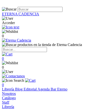
ETERNA CADENCIA
Acceder
0
0
0
0
Librería
Blog
Editorial
Agenda
Bar Eterno
Nosotros
Catálogo
Staff
Librería