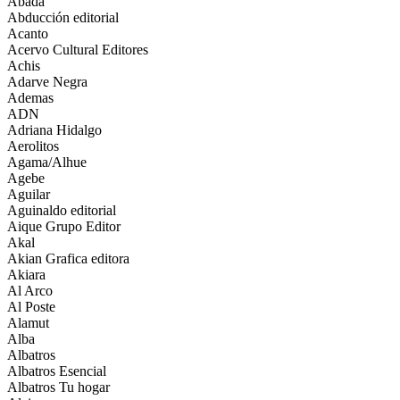
Abada
Abducción editorial
Acanto
Acervo Cultural Editores
Achis
Adarve Negra
Ademas
ADN
Adriana Hidalgo
Aerolitos
Agama/Alhue
Agebe
Aguilar
Aguinaldo editorial
Aique Grupo Editor
Akal
Akian Grafica editora
Akiara
Al Arco
Al Poste
Alamut
Alba
Albatros
Albatros Esencial
Albatros Tu hogar