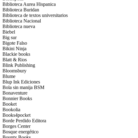
Biblioteca Aurea Hispanica
Biblioteca Buridan
Biblioteca de textos universitarios
Biblioteca Nacional
Biblioteca nueva
Biebel
Big sur
Bigote Falso
Bikini Ninja
Blackie books
Blatt & Rios
Blink Publishing
Bloomsbury
Blume
Blup Ink Ediciones
Bola sin manija BSM
Bonaventure
Bonnier Books
Booket
Bookolia
Books4pocket
Borde Perdido Editora
Borges Center
Bosque energético
Bounty Books