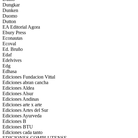
Dungkar
Dunken
Duomo
Dutton
EA Editorial Agora
Ebury Press
Econautas
Ecoval
Ed. Bruño
Edaf
Edelvives
Edg
Edhasa
Ediciones Fundacion Vittal
Ediciones abran cancha
Ediciones Aldea
Ediciones Alsur
Ediciones Andinas
Ediciones arte x arte
Ediciones Artes del Sur
Ediciones Ayurveda
Ediciones B
Ediciones BTU
Ediciones cada tanto
EDICIONES COMPLUTENSE