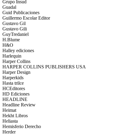
Grupo Insud
Guadal
Guid Publicaciones
Guillermo Escolar Editor
Gustavo Gil
Gustavo Gili
GuyTredaniel
H.Blume
H&O
Halley ediciones
Harlequin
Harper Collins
HARPER COLLINS PUBLISHERS USA
Harper Design
Harperkids
Hasta trilce
HCEditores
HD Ediciones
HEADLINE
Headline Review
Heimat
Hekht Libros
Heliasta
Hemisferio Derecho
Herder