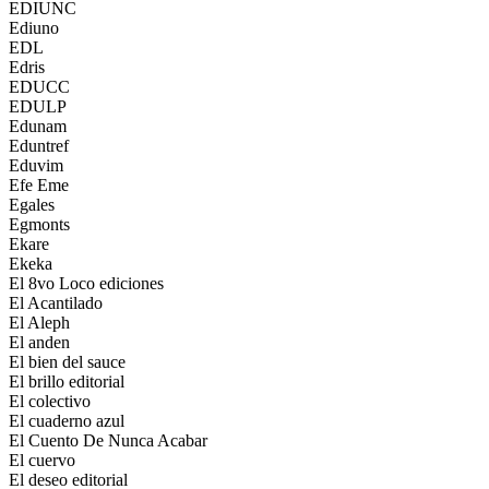
EDIUNC
Ediuno
EDL
Edris
EDUCC
EDULP
Edunam
Eduntref
Eduvim
Efe Eme
Egales
Egmonts
Ekare
Ekeka
El 8vo Loco ediciones
El Acantilado
El Aleph
El anden
El bien del sauce
El brillo editorial
El colectivo
El cuaderno azul
El Cuento De Nunca Acabar
El cuervo
El deseo editorial