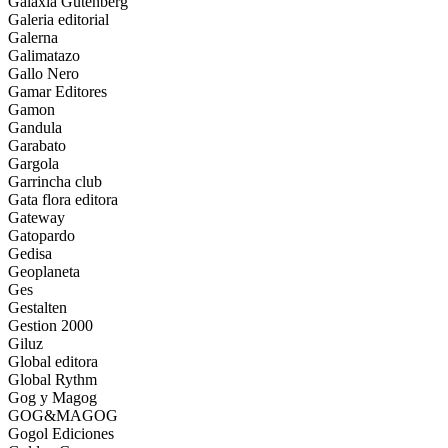
Galaxia Gutenberg
Galeria editorial
Galerna
Galimatazo
Gallo Nero
Gamar Editores
Gamon
Gandula
Garabato
Gargola
Garrincha club
Gata flora editora
Gateway
Gatopardo
Gedisa
Geoplaneta
Ges
Gestalten
Gestion 2000
Giluz
Global editora
Global Rythm
Gog y Magog
GOG&MAGOG
Gogol Ediciones