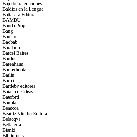
Bajo tierra ediciones
Baldios en la Lengua
Baltasara Editora
BAMBU
Banda Propia
Bang
Bantam
Baobab
Barataria
Barcel Baires
Bardos
Barenhaus
Barkerbooks
Barlin
Barrett
Bartleby editores
Batalla de Ideas
Batsford
Bauplan
Beascoa
Beatriz Viterbo Editora
Belacqva
Bellaterra
Bianki
Bibliopolis