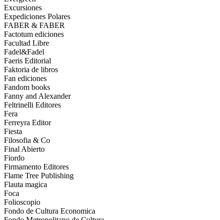
Excursiones
Expediciones Polares
FABER & FABER
Factotum ediciones
Facultad Libre
Fadel&Fadel
Faeris Editorial
Faktoria de libros
Fan ediciones
Fandom books
Fanny and Alexander
Feltrinelli Editores
Fera
Ferreyra Editor
Fiesta
Filosofia & Co
Final Abierto
Fiordo
Firmamento Editores
Flame Tree Publishing
Flauta magica
Foca
Folioscopio
Fondo de Cultura Economica
Fondo Metropolitano de Cultura