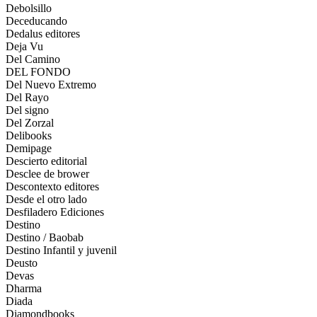
Debolsillo
Deceducando
Dedalus editores
Deja Vu
Del Camino
DEL FONDO
Del Nuevo Extremo
Del Rayo
Del signo
Del Zorzal
Delibooks
Demipage
Descierto editorial
Desclee de brower
Descontexto editores
Desde el otro lado
Desfiladero Ediciones
Destino
Destino / Baobab
Destino Infantil y juvenil
Deusto
Devas
Dharma
Diada
Diamondbooks