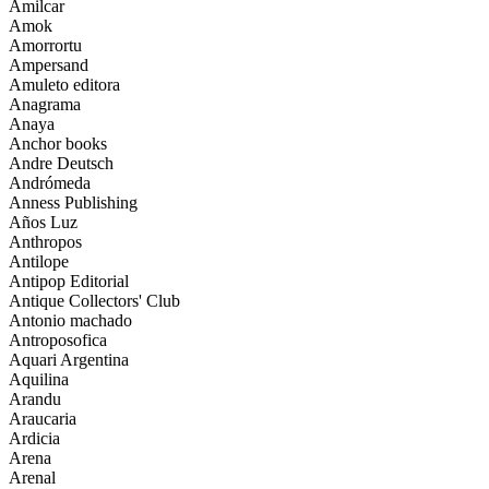
Amilcar
Amok
Amorrortu
Ampersand
Amuleto editora
Anagrama
Anaya
Anchor books
Andre Deutsch
Andrómeda
Anness Publishing
Años Luz
Anthropos
Antilope
Antipop Editorial
Antique Collectors' Club
Antonio machado
Antroposofica
Aquari Argentina
Aquilina
Arandu
Araucaria
Ardicia
Arena
Arenal