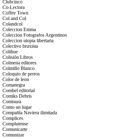
Clubcinco
Co-Lectora
Coffee Town
Col and Col
Colandcol
Coleccion Emma
Coleccion Fotografos Argentinos
Coleccion utopia libertaria
Colectivo bruxista
Colihue
Colisión Libros
Colmena editores
Colmillo Blanco
Coloquio de perros
Color de leon
Comanegra
Combel editorial
Comiks Debris
Comisura
Como un lugar
Compañía Naviera ilimitada
Complices
Complutense
Comunicarte
Comunizar