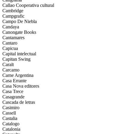
Callao Cooperativa cultural
Cambridge
Campgrafic
Campo De Niebla
Candaya
Canongate Books
Cantamares
Cantaro
Capicua
Capital intelectual
Capitan Swing
Caralt
Carcamo
Carne Argentina
Casa Errante
Casa Nova editores
Casa Trece
Casagrande
Cascada de letras
Casimiro
Cassell
Castalia
Catalogo
Catalonia