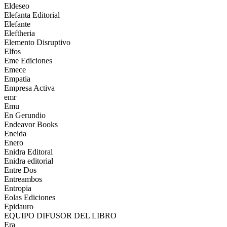
Eldeseo
Elefanta Editorial
Elefante
Eleftheria
Elemento Disruptivo
Elfos
Eme Ediciones
Emece
Empatia
Empresa Activa
emr
Emu
En Gerundio
Endeavor Books
Eneida
Enero
Enidra Editoral
Enidra editorial
Entre Dos
Entreambos
Entropia
Eolas Ediciones
Epidauro
EQUIPO DIFUSOR DEL LIBRO
Era