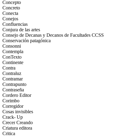
Concepto
Concreto
Conecta
Conejos
Confluencias
Conjura de las artes
Consejo de Decanas y Decanos de Facultades CCSS
Conservación patagónica
Consonni
Contempla
ConTexto
Continente
Contra
Contraluz
Contramar
Contrapunto
Contraseña
Cordero Editor
Corimbo
Corregidor
Cosas invisibles
Crack- Up
Crecer Creando
Criatura editora
Critica