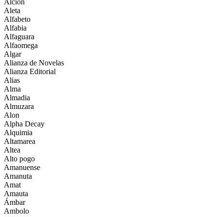
Alcion
Aleta
Alfabeto
Alfabia
Alfaguara
Alfaomega
Algar
Alianza de Novelas
Alianza Editorial
Alias
Alma
Almadia
Almuzara
Alon
Alpha Decay
Alquimia
Altamarea
Altea
Alto pogo
Amanuense
Amanuta
Amat
Amauta
Ámbar
Ambolo