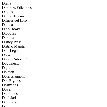
Diana
Dib buks Ediciones
Dibuks
Diente de león
Difusor del libro
Dilema
Dino Books
Dioptrias
Diotima
Disney Press
Distrito Manga
Dk - Lego
DNX
Dobra Robota Editora
Documenta
Dojo
Dolmen
Dora Giannoni
Dos Bigotes
Dosmanos
Dover
Drakontos
Dualidad
Duermevela
Duino