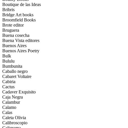
Boutique de las Ideas
Bribris
Bridge Art books
Broomfield Books
Brote editor
Bruguera
Buena cosecha
Buena Vista editores
Buenos Aires
Buenos Aires Poetry
Bulk
Bululu
Bumbunita
Caballo negro
Cabaret Voltaire
Cabiria
Cactus
Cadaver Exquisito
Caja Negra
Calambur
Calamo
Calas
Caleta Olivia
Calibroscopio
Caligrama