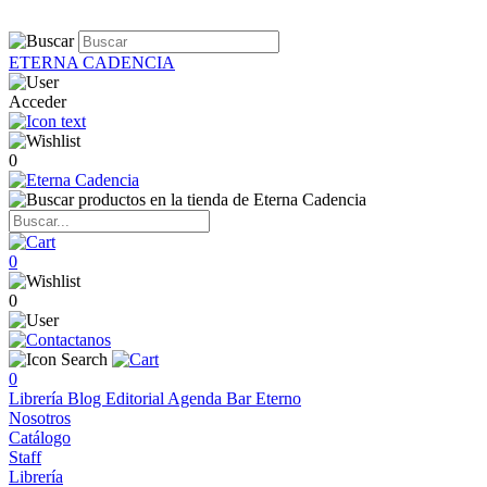
ETERNA CADENCIA
Acceder
0
0
0
0
Librería
Blog
Editorial
Agenda
Bar Eterno
Nosotros
Catálogo
Staff
Librería