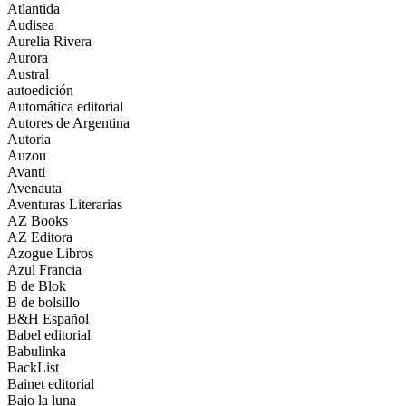
Atlantida
Audisea
Aurelia Rivera
Aurora
Austral
autoedición
Automática editorial
Autores de Argentina
Autoria
Auzou
Avanti
Avenauta
Aventuras Literarias
AZ Books
AZ Editora
Azogue Libros
Azul Francia
B de Blok
B de bolsillo
B&H Español
Babel editorial
Babulinka
BackList
Bainet editorial
Bajo la luna