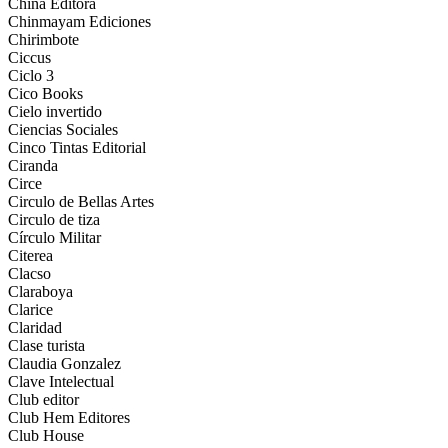
China Editora
Chinmayam Ediciones
Chirimbote
Ciccus
Ciclo 3
Cico Books
Cielo invertido
Ciencias Sociales
Cinco Tintas Editorial
Ciranda
Circe
Circulo de Bellas Artes
Circulo de tiza
Círculo Militar
Citerea
Clacso
Claraboya
Clarice
Claridad
Clase turista
Claudia Gonzalez
Clave Intelectual
Club editor
Club Hem Editores
Club House