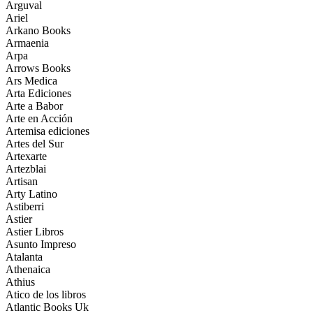
Arguval
Ariel
Arkano Books
Armaenia
Arpa
Arrows Books
Ars Medica
Arta Ediciones
Arte a Babor
Arte en Acción
Artemisa ediciones
Artes del Sur
Artexarte
Artezblai
Artisan
Arty Latino
Astiberri
Astier
Astier Libros
Asunto Impreso
Atalanta
Athenaica
Athius
Atico de los libros
Atlantic Books Uk