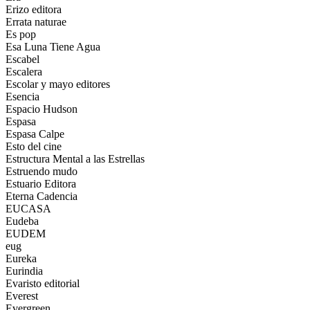
Erizo editora
Errata naturae
Es pop
Esa Luna Tiene Agua
Escabel
Escalera
Escolar y mayo editores
Esencia
Espacio Hudson
Espasa
Espasa Calpe
Esto del cine
Estructura Mental a las Estrellas
Estruendo mudo
Estuario Editora
Eterna Cadencia
EUCASA
Eudeba
EUDEM
eug
Eureka
Eurindia
Evaristo editorial
Everest
Evergreen