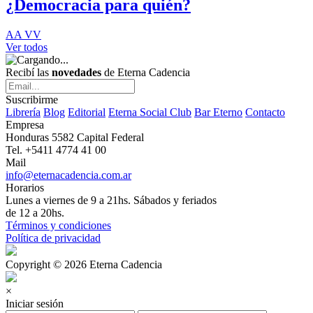
¿Democracia para quién?
AA VV
Ver todos
Recibí las
novedades
de Eterna Cadencia
Suscribirme
Librería
Blog
Editorial
Eterna Social Club
Bar Eterno
Contacto
Empresa
Honduras 5582 Capital Federal
Tel. +5411 4774 41 00
Mail
info@eternacadencia.com.ar
Horarios
Lunes a viernes de 9 a 21hs. Sábados y feriados
de 12 a 20hs.
Términos y condiciones
Política de privacidad
Copyright © 2026 Eterna Cadencia
×
Iniciar sesión