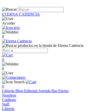
ETERNA CADENCIA
Acceder
0
0
0
0
Librería
Blog
Editorial
Agenda
Bar Eterno
Nosotros
Catálogo
Staff
Librería