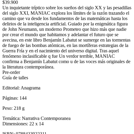
$39.900
Un inquietante tríptico sobre los sueños del siglo XX y las pesadillas
del siglo XXI, MANIAC explora los límites de la razón trazando el
camino que va desde los fundamentos de las matemáticas hasta los
delirios de la inteligencia artificial. Guiado por la enigmática figura
de John Neumann, un moderno Prometeo que hizo más que nadie
por crear el mundo que habitamos y adelantar el futuro que se
avecina, en este libro Benjamín Labatut se sumerge en las tormentas
de fuego de las bombas atómicas, en las mortíferas estrategias de la
Guerra Fría y en el nacimiento del universo digital. Tras aquel
fenómeno inclasificable q fue Un verdor terrible, MANIAC
confirma a Benjamín Labatut como u de las voces más originales de
la literatura contemporánea.
Pre-order
Guía de talles
Editorial:
Anagrama
Páginas:
144
Peso:
218 g
Temática:
Narrativa Contemporanea
Dimensiones:
22 x 14
ISBN:
9788433922311