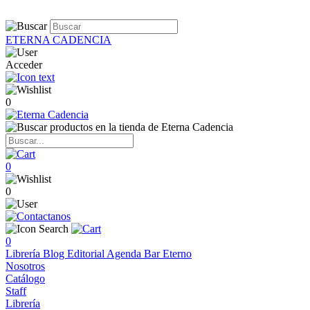
ETERNA CADENCIA
Acceder
0
0
0
0
Librería
Blog
Editorial
Agenda
Bar Eterno
Nosotros
Catálogo
Staff
Librería