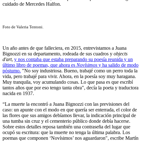
cuidado de Mercedes Halfon.
Foto de Valeria Tentoni.
Un año antes de que falleciera, en 2015, entrevistamos a Juana
Bignozzi en su departamento, rodeada de sus cuadros y
objects
d'art
,
y nos contaba que estaba preparando su poesía reunida y un
último libro de poemas, que ahora es
Novísimos
y ha salido de modo
póstumo.
"No soy industriosa. Bueno, trabajé como un perro toda la
vida, pero trabajé para vivir. Ahora, en la poesía soy muy haragana.
Muy tranquila, voy acumulando cosas. Lo que pasa es que escribí
tantos años que por eso tengo tanta obra", decía la poeta y traductora
nacida en 1937.
“La muerte la encontró a Juana Bignozzi con las previsiones del
caso: un apunte con el modo en que quería ser enterrada, el color de
las flores que sus amigos debíamos llevar, la indicación principal de
una tumba sin cruz y el cementerio público donde debía hacerse.
Sobre estos detalles reposa también una contraseña del lugar que
ocupó su escritura: que la muerte no tenga la última palabra. Los
poemas que componen ‘Novísimos’ nos aguardaron", escribe Martín