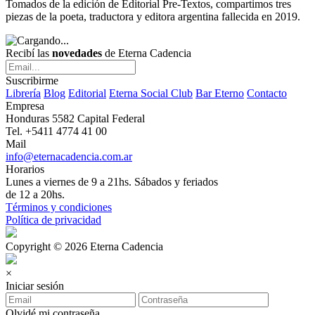
Tomados de la edición de Editorial Pre-Textos, compartimos tres
piezas de la poeta, traductora y editora argentina fallecida en 2019.
Recibí las
novedades
de Eterna Cadencia
Suscribirme
Librería
Blog
Editorial
Eterna Social Club
Bar Eterno
Contacto
Empresa
Honduras 5582 Capital Federal
Tel. +5411 4774 41 00
Mail
info@eternacadencia.com.ar
Horarios
Lunes a viernes de 9 a 21hs. Sábados y feriados
de 12 a 20hs.
Términos y condiciones
Política de privacidad
Copyright © 2026 Eterna Cadencia
×
Iniciar sesión
Olvidé mi contraseña