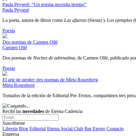
Paula Peyseré: “Un poema necesita tiempo”
Paula Peyseré
La poeta, autora de libros como
Las afueras
(Siesta) y
Los ejemplos
(C
Poesía
Dos poemas de Carmen Ollé
Carmen Ollé
Dos poemas de
Noches de adrenalina
, de Carmen Ollé, publicado por
Poesía
El arte de perder: tres poemas de Mirta Rosenberg
Mirta Rosenberg
Tomados de la edición de Editorial Pre-Textos, compartimos tres piezas
Recibí las
novedades
de Eterna Cadencia
Suscribirme
Librería
Blog
Editorial
Eterna Social Club
Bar Eterno
Contacto
Empresa