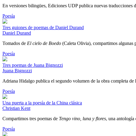
En versiones bilingües, Ediciones UDP publica nuevas traducciones d
Poesía
Tres guiones de poemas de Daniel Durand
Daniel Durand
Tomados de
El cielo de Boedo
(Caleta Olivia), compartimos algunas pi
Poesía
Tres poemas de Juana Bignozzi
Juana Bignozzi
Adriana Hidalgo publica el segundo volumen de la obra completa de l
Poesía
Una puerta a la poesía de la China clásica
Christian Kent
Compartimos tres poemas de
Tengo vino, luna y flores
, una antología 
Poesía