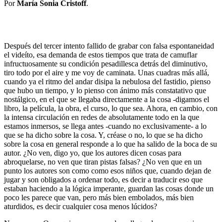
Por
María Sonia Cristoff
.
Después del tercer intento fallido de grabar con falsa espontaneidad
el videíto, esa demanda de estos tiempos que trata de camuflar
infructuosamente su condición pesadillesca detrás del diminutivo,
tiro todo por el aire y me voy de caminata. Unas cuadras más allá,
cuando ya el ritmo del andar disipa la nebulosa del fastidio, pienso
que hubo un tiempo, y lo pienso con ánimo más constatativo que
nostálgico, en el que se llegaba directamente a la cosa -digamos el
libro, la película, la obra, el curso, lo que sea. Ahora, en cambio, con
la intensa circulación en redes de absolutamente todo en la que
estamos inmersos, se llega antes -cuando no exclusivamente- a lo
que se ha dicho sobre la cosa. Y, créase o no, lo que se ha dicho
sobre la cosa en general responde a lo que ha salido de la boca de su
autor. ¿No ven, digo yo, que los autores dicen cosas para
abroquelarse, no ven que tiran pistas falsas? ¿No ven que en un
punto los autores son como como esos niños que, cuando dejan de
jugar y son obligados a ordenar todo, es decir a traducir eso que
estaban haciendo a la lógica imperante, guardan las cosas donde un
poco les parece que van, pero más bien embolados, más bien
aturdidos, es decir cualquier cosa menos lúcidos?