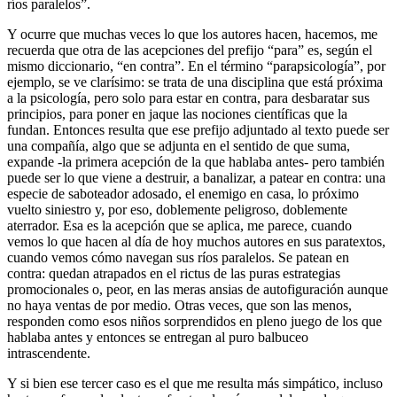
ríos paralelos”.
Y ocurre que muchas veces lo que los autores hacen, hacemos, me
recuerda que otra de las acepciones del prefijo “para” es, según el
mismo diccionario, “en contra”. En el término “parapsicología”, por
ejemplo, se ve clarísimo: se trata de una disciplina que está próxima
a la psicología, pero solo para estar en contra, para desbaratar sus
principios, para poner en jaque las nociones científicas que la
fundan. Entonces resulta que ese prefijo adjuntado al texto puede ser
una compañía, algo que se adjunta en el sentido de que suma,
expande -la primera acepción de la que hablaba antes- pero también
puede ser lo que viene a destruir, a banalizar, a patear en contra: una
especie de saboteador adosado, el enemigo en casa, lo próximo
vuelto siniestro y, por eso, doblemente peligroso, doblemente
aterrador. Esa es la acepción que se aplica, me parece, cuando
vemos lo que hacen al día de hoy muchos autores en sus paratextos,
cuando vemos cómo navegan sus ríos paralelos. Se patean en
contra: quedan atrapados en el rictus de las puras estrategias
promocionales o, peor, en las meras ansias de autofiguración aunque
no haya ventas de por medio. Otras veces, que son las menos,
responden como esos niños sorprendidos en pleno juego de los que
hablaba antes y entonces se entregan al puro balbuceo
intrascendente.
Y si bien ese tercer caso es el que me resulta más simpático, incluso