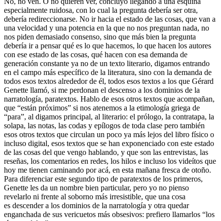
No, no ven. O no quieren ver, concluyo llegando a una esquina
especialmente ruidosa, con lo cual la pregunta debería ser otra,
debería redireccionarse. No ir hacia el estado de las cosas, que van a
una velocidad y una potencia en la que no nos preguntan nada, no
nos piden demasiado consenso, sino que más bien la pregunta
debería ir a pensar qué es lo que hacemos, lo que hacen los autores
con ese estado de las cosas, qué hacen con esa demanda de
generación constante ya no de un texto literario, digamos entrando
en el campo más específico de la literatura, sino con la demanda de
todos esos textos alrededor de él, todos esos textos a los que Gérard
Genette llamó, si me perdonan el descenso a los dominios de la
narratología, paratextos. Hablo de esos otros textos que acompañan,
que “están próximos” si nos atenemos a la etimología griega de
“para”, al digamos principal, al literario: el prólogo, la contratapa, la
solapa, las notas, las codas y epílogos de toda clase pero también
esos otros textos que circulan un poco ya más lejos del libro físico o
incluso digital, esos textos que se han exponenciado con este estado
de las cosas del que vengo hablando, y que son las entrevistas, las
reseñas, los comentarios en redes, los hilos e incluso los videítos que
hoy me tienen caminando por acá, en esta mañana fresca de otoño.
Para diferenciar este segundo tipo de paratextos de los primeros,
Genette les da un nombre bien particular, pero yo no pienso
revelarlo ni frente al soborno más irresistible, que una cosa
es
descender a los dominios de la narratología y otra quedar
enganchada de sus vericuetos más obsesivos: prefiero llamarlos “los