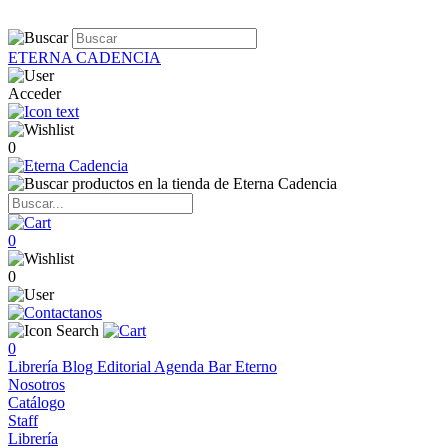
ETERNA CADENCIA
Acceder
0
0
0
0
Librería
Blog
Editorial
Agenda
Bar Eterno
Nosotros
Catálogo
Staff
Librería