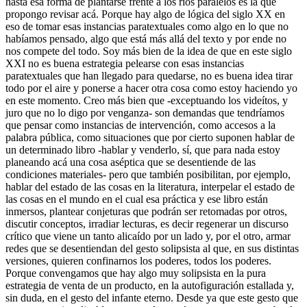
hasta esa forma de plantarse frente a los ríos paralelos es la que
propongo revisar acá. Porque hay algo de lógica del siglo XX en
eso de tomar esas instancias paratextuales como algo en lo que no
habíamos pensado, algo que está más allá del texto y por ende no
nos compete del todo. Soy más bien de la idea de que en este siglo
XXI no es buena estrategia pelearse con esas instancias
paratextuales que han llegado para quedarse, no es buena idea tirar
todo por el aire y ponerse a hacer otra cosa como estoy haciendo yo
en este momento. Creo más bien que -exceptuando los videítos, y
juro que no lo digo por venganza- son demandas que tendríamos
que pensar como instancias de intervención, como accesos a la
palabra pública, como situaciones que por cierto suponen hablar de
un determinado libro -hablar y venderlo, sí, que para nada estoy
planeando acá una cosa aséptica que se desentiende de las
condiciones materiales- pero que también posibilitan, por ejemplo,
hablar del estado de las cosas en la literatura, interpelar el estado de
las cosas en el mundo en el cual esa práctica y ese libro están
inmersos, plantear conjeturas que podrán ser retomadas por otros,
discutir conceptos, irradiar lecturas, es decir regenerar un discurso
crítico que viene un tanto alicaído por un lado y, por el otro, armar
redes que se desentiendan del gesto solipsista al que, en
sus distintas
versiones, quieren confinarnos los poderes, todos los poderes.
Porque convengamos que hay algo muy solipsista en la pura
estrategia de venta de un producto, en la autofiguración estallada y,
sin duda, en el gesto del infante eterno. Desde ya que este gesto que