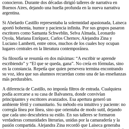
conocieron. Durante dos décadas dirigió talleres de narrativa en
Buenos Aires, dejando una huella profunda en la nueva narrativa
argentina.
Si Abelardo Castillo representaba la solemnidad apasionada, Laiseca
aportó bohemia, humor y paciencia infinita. Por sus grupos pasaron
escritores como Samanta Schweblin, Selva Almada, Leonardo
Oyola, Mariana Enríquez, Carlos Chernov, Alejandra Zina y
Luciano Lamberti, entre otros, muchos de los cuales hoy ocupan
lugares centrales en la literatura contemporánea.
Su filosofía se resumía en dos máximas: “A escribir se aprende
escribiendo” y “El que se queda, gana”. No creía en fórmulas, sino
en la constancia. Repetía que quien persevera termina encontrando
su voz, idea que sus alumnos recuerdan como una de las enseñanzas
más perdurables.
A diferencia de Castillo, no imponía filtros de entrada. Cualquiera
podía acercarse a su casa de Balvanera, donde convivían
principiantes y escritores avanzados. Esa apertura generó un
ambiente fértil y comunitario. Su método era intuitivo y paciente: no
corregía línea por línea, sino que orientaba de modo sutil, dejando
que cada uno descubriera su estilo. En sus talleres se formaron
verdaderas comunidades literarias, unidas por la camaradería y la
pasión compartida. Alejandra Zina recordó que Laiseca generaba