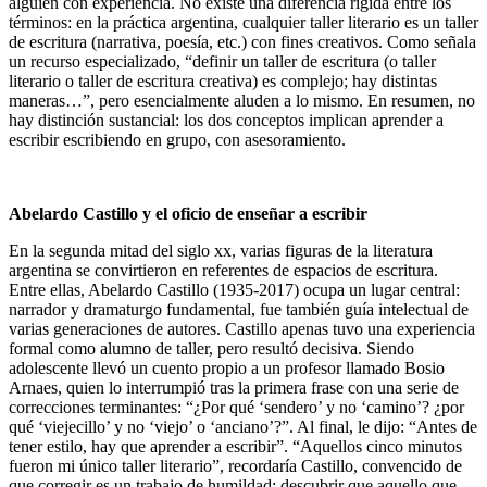
alguien con experiencia. No existe una diferencia rígida entre los
términos: en la práctica argentina, cualquier taller literario es un taller
de escritura (narrativa, poesía, etc.) con fines creativos. Como señala
un recurso especializado, “definir un taller de escritura (o taller
literario o taller de escritura creativa) es complejo; hay distintas
maneras…”, pero esencialmente aluden a lo mismo. En resumen, no
hay distinción sustancial: los dos conceptos implican aprender a
escribir escribiendo en grupo, con asesoramiento.
Abelardo Castillo y el oficio de enseñar a escribir
En la segunda mitad del siglo xx, varias figuras de la literatura
argentina se convirtieron en referentes de espacios de escritura.
Entre ellas, Abelardo Castillo (1935-2017) ocupa un lugar central:
narrador y dramaturgo fundamental, fue también guía intelectual de
varias generaciones de autores. Castillo apenas tuvo una experiencia
formal como alumno de taller, pero resultó decisiva. Siendo
adolescente llevó un cuento propio a un profesor llamado Bosio
Arnaes, quien lo interrumpió tras la primera frase con una serie de
correcciones terminantes: “¿Por qué ‘sendero’ y no ‘camino’? ¿por
qué ‘viejecillo’ y no ‘viejo’ o ‘anciano’?”. Al final, le dijo: “Antes de
tener estilo, hay que aprender a escribir”. “Aquellos cinco minutos
fueron mi único taller literario”, recordaría Castillo, convencido de
que corregir es un trabajo de humildad: descubrir que aquello que