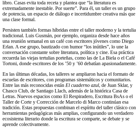
libro. Casas evita toda receta y plantea que “la literatura es
extremadamente inestable. Por suerte”. Para él, un taller es un grupo
de potencia, un espacio de diálogo e incertidumbre creativa más que
una clase formal.
Persisten también formas híbridas entre el taller moderno y la tertulia
tradicional. Luis Gusmán, por ejemplo, organiza desde hace años
una reunión semanal en un café con escritores jóvenes como Diego
Erlan. A ese grupo, bautizado con humor “los inútiles”, lo une la
conversación constante sobre literatura, política y cine. Esa práctica
recuerda las viejas tertulias porteñas, como las de La Biela o el Café
Tortoni, donde escritores de los ’50 y ’60 debatían apasionadamente.
En las últimas décadas, los talleres se ampliaron hacia el formato de
escuelas de escritores, con programas sistemáticos y comunitarios.
Entre las más reconocidas están
El cuaderno azul
, de Juan Sklar, y
Chasco Club, de Santiago Llach, además de la histórica Casa de
Letras. Nuevos espacios como El Respiradero, Escritura BsAs o el
Taller de Corte y Corrección de Marcelo di Marco continúan esa
tradición. Estas propuestas combinan el espíritu del taller clásico con
herramientas pedagógicas más amplias, configurando un verdadero
ecosistema literario donde la escritura se comparte, se debate y se
aprende colectivamente.