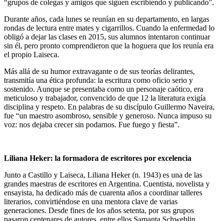
“grupos de colegas y amigos que siguen escribiendo y publicando”.
Durante años, cada lunes se reunían en su departamento, en largas
rondas de lectura entre mates y cigarrillos. Cuando la enfermedad lo
obligó a dejar las clases en 2015, sus alumnos intentaron continuar
sin él, pero pronto comprendieron que la hoguera que los reunía era
el propio Laiseca.
Más allá de su humor extravagante o de sus teorías delirantes,
transmitía una ética profunda: la escritura como oficio serio y
sostenido. Aunque se presentaba como un personaje caótico, era
meticuloso y trabajador, convencido de que 12 la literatura exigía
disciplina y respeto. En palabras de su discípulo Guillermo Naveira,
fue “un maestro asombroso, sensible y generoso. Nunca impuso su
voz: nos dejaba crecer sin podarnos. Fue fuego y fiesta”.
Liliana Heker: la formadora de escritores por excelencia
Junto a Castillo y Laiseca, Liliana Heker (n. 1943) es una de las
grandes maestras de escritores en Argentina. Cuentista, novelista y
ensayista, ha dedicado más de cuarenta años a coordinar talleres
literarios, convirtiéndose en una mentora clave de varias
generaciones. Desde fines de los años setenta, por sus grupos
pasaron centenares de autores, entre ellos Samanta Schweblin,