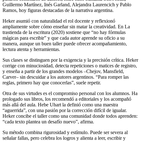
Guillermo Martínez, Inés Garland, Alejandra Laurencich y Pablo
Ramos, hoy figuras destacadas de la narrativa argentina.
Heker asumió con naturalidad el rol docente y reflexionó
ampliamente sobre cómo enseñar sin matar la creatividad. En La
trastienda de la escritura (2020) sostiene que “no hay fórmulas
mágicas para escribir” y que cada autor aprende su oficio a su
manera, aunque un buen taller puede ofrecer acompañamiento,
lectura atenta y herramientas.
Sus clases se distinguen por la exigencia y la precisión crítica. Heker
corrige con minuciosidad, detecta repeticiones o matices de registro,
y enseña a partir de los grandes modelos –Chejov, Mansfield,
Carver– sin descuidar a los autores argentinos. “Para romper las
reglas, primero hay que conocerlas”, suele repetir.
Otra de sus virtudes es el compromiso personal con los alumnos. Ha
prologado sus libros, los recomendó a editoriales y los acompañó
más allá del aula. Hebe Uhart la definió como una maestra
“aguerrida”, con una pasión por la corrección difícil de igualar.
Heker concibe el taller como una comunidad donde todos aprenden:
“cada texto plantea un desafío nuevo”, afirma.
Su método combina rigurosidad y estímulo. Puede ser severa al
señalar fallas, pero celebra los logros y alienta a leer, escribir y