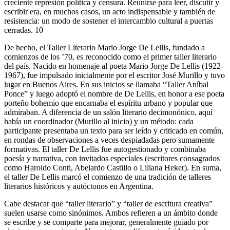
creciente represión política y censura. Reunirse para leer, discutir y
escribir era, en muchos casos, un acto indispensable y también de
resistencia: un modo de sostener el intercambio cultural a puertas
cerradas. 10
De hecho, el Taller Literario Mario Jorge De Lellis, fundado a
comienzos de los ’70, es reconocido como el primer taller literario
del país. Nacido en homenaje al poeta Mario Jorge De Lellis (1922-
1967), fue impulsado inicialmente por el escritor José Murillo y tuvo
lugar en Buenos Aires. En sus inicios se llamaba “Taller Aníbal
Ponce” y luego adoptó el nombre de De Lellis, en honor a ese poeta
porteño bohemio que encarnaba el espíritu urbano y popular que
admiraban. A diferencia de un salón literario decimonónico, aquí
había un coordinador (Murillo al inicio) y un método: cada
participante presentaba un texto para ser leído y criticado en común,
en rondas de observaciones a veces despiadadas pero sumamente
formativas. El taller De Lellis fue autogestionado y combinaba
poesía y narrativa, con invitados especiales (escritores consagrados
como Haroldo Conti, Abelardo Castillo o Liliana Heker). En suma,
el taller De Lellis marcó el comienzo de una tradición de talleres
literarios históricos y autóctonos en Argentina.
Cabe destacar que “taller literario” y “taller de escritura creativa”
suelen usarse como sinónimos. Ambos refieren a un ámbito donde
se escribe y se comparte para mejorar, generalmente guiado por