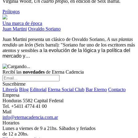
Virginia Woolf,
Un cuarto propio
, en edición de Seix Barral.
Prólogos
Una marca de época
Juan Martini
Osvaldo Soriano
Juan Martini presenta un clásico de Osvaldo Soriano,
A sus plantas
rendido un león
(Seix barral): "Soriano fue uno de los escritores más
atentos y sensibles
a la evolución de la lógica y la política del
mercado y…
Recibí las
novedades
de Eterna Cadencia
Suscribirme
Librería
Blog
Editorial
Eterna Social Club
Bar Eterno
Contacto
Empresa
Honduras 5582 Capital Federal
Tel. +5411 4774 41 00
Mail
info@eternacadencia.com.ar
Horarios
Lunes a viernes de 9 a 21hs. Sábados y feriados
de 12 a 20hs.