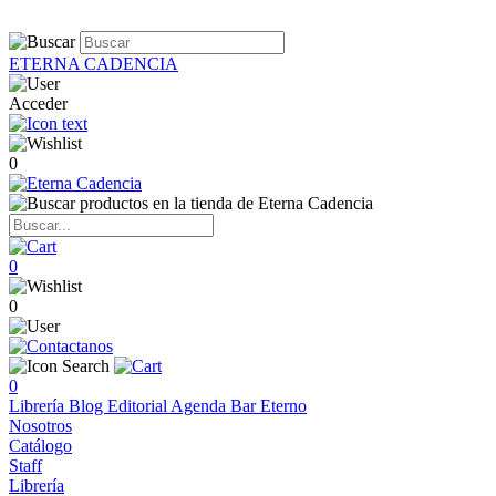
ETERNA CADENCIA
Acceder
0
0
0
0
Librería
Blog
Editorial
Agenda
Bar Eterno
Nosotros
Catálogo
Staff
Librería