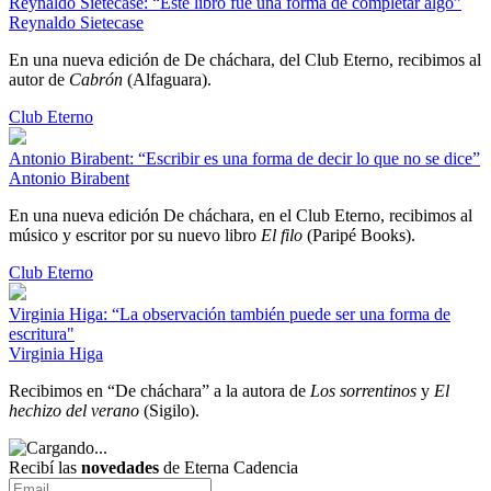
Reynaldo Sietecase: “Este libro fue una forma de completar algo”
Reynaldo Sietecase
En una nueva edición de De cháchara, del Club Eterno, recibimos al
autor de
Cabrón
(Alfaguara).
Club Eterno
Antonio Birabent: “Escribir es una forma de decir lo que no se dice”
Antonio Birabent
En una nueva edición De cháchara, en el Club Eterno, recibimos al
músico y escritor por su nuevo libro
El filo
(Paripé Books).
Club Eterno
Virginia Higa: “La observación también puede ser una forma de
escritura"
Virginia Higa
Recibimos en “De cháchara” a la autora de
Los sorrentinos
y
El
hechizo del verano
(Sigilo).
Recibí las
novedades
de Eterna Cadencia