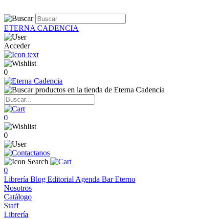
ETERNA CADENCIA
Acceder
0
0
0
0
Librería
Blog
Editorial
Agenda
Bar Eterno
Nosotros
Catálogo
Staff
Librería