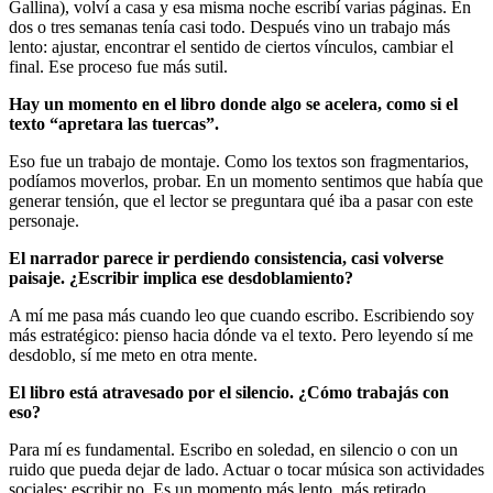
Gallina), volví a casa y esa misma noche escribí varias páginas. En
dos o tres semanas tenía casi todo. Después vino un trabajo más
lento: ajustar, encontrar el sentido de ciertos vínculos, cambiar el
final. Ese proceso fue más sutil.
Hay un momento en el libro donde algo se acelera, como si el
texto “apretara las tuercas”.
Eso fue un trabajo de montaje. Como los textos son fragmentarios,
podíamos moverlos, probar. En un momento sentimos que había que
generar tensión, que el lector se preguntara qué iba a pasar con este
personaje.
El narrador parece ir perdiendo consistencia, casi volverse
paisaje. ¿Escribir implica ese desdoblamiento?
A mí me pasa más cuando leo que cuando escribo. Escribiendo soy
más estratégico: pienso hacia dónde va el texto. Pero leyendo sí me
desdoblo, sí me meto en otra mente.
El libro está atravesado por el silencio. ¿Cómo trabajás con
eso?
Para mí es fundamental. Escribo en soledad, en silencio o con un
ruido que pueda dejar de lado. Actuar o tocar música son actividades
sociales; escribir no. Es un momento más lento, más retirado.