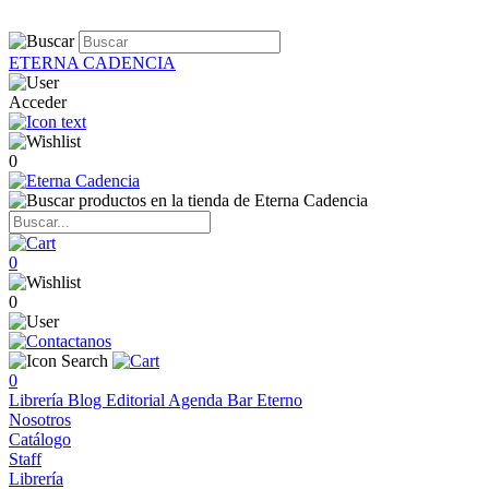
ETERNA CADENCIA
Acceder
0
0
0
0
Librería
Blog
Editorial
Agenda
Bar Eterno
Nosotros
Catálogo
Staff
Librería