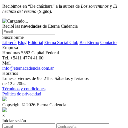
Recibimos en “De cháchara” a la autora de
Los sorrentinos
y
El
hechizo del verano
(Sigilo).
Recibí las
novedades
de Eterna Cadencia
Suscribirme
Librería
Blog
Editorial
Eterna Social Club
Bar Eterno
Contacto
Empresa
Honduras 5582 Capital Federal
Tel. +5411 4774 41 00
Mail
info@eternacadencia.com.ar
Horarios
Lunes a viernes de 9 a 21hs. Sábados y feriados
de 12 a 20hs.
Términos y condiciones
Política de privacidad
Copyright © 2026 Eterna Cadencia
×
Iniciar sesión