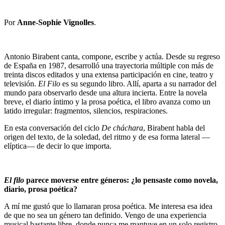
Por
Anne-Sophie Vignolles
.
Antonio Birabent canta, compone, escribe y actúa. Desde su regreso
de España en 1987, desarrolló una trayectoria múltiple con más de
treinta discos editados y una extensa participación en cine, teatro y
televisión.
El Filo
es su segundo libro. Allí, aparta a su narrador del
mundo para observarlo desde una altura incierta. Entre la novela
breve, el diario íntimo y la prosa poética, el libro avanza como un
latido irregular: fragmentos, silencios, respiraciones.
En esta conversación del ciclo
De cháchara
, Birabent habla del
origen del texto, de la soledad, del ritmo y de esa forma lateral —
elíptica— de decir lo que importa.
El filo
parece moverse entre géneros: ¿lo pensaste como novela,
diario, prosa poética?
A mí me gustó que lo llamaran prosa poética. Me interesa esa idea
de que no sea un género tan definido. Vengo de una experiencia
musical bastante libre, donde nunca me mantuve en un solo registro,