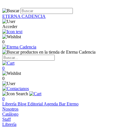
ETERNA CADENCIA
Acceder
0
0
0
0
Librería
Blog
Editorial
Agenda
Bar Eterno
Nosotros
Catálogo
Staff
Librería