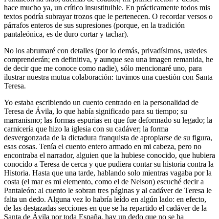
hace mucho ya, un crítico insustituible. En prácticamente todos mis
textos podría subrayar trozos que le pertenecen. O recordar versos o
párrafos enteros de sus supresiones (porque, en la tradición
pantaleónica, es de duro cortar y tachar).
No los abrumaré con detalles (por lo demás, privadísimos, ustedes
comprenderán; en definitiva, y aunque sea una imagen remanida, he
de decir que me conoce como nadie), sólo mencionaré uno, para
ilustrar nuestra mutua colaboración: tuvimos una cuestión con Santa
Teresa.
Yo estaba escribiendo un cuento centrado en la personalidad de
Teresa de Ávila, lo que había significado para su tiempo; su
marranismo; las formas espurias en que fue deformado su legado; la
carnicería que hizo la iglesia con su cadáver; la forma
desvergonzada de la dictadura franquista de apropiarse de su figura,
esas cosas. Tenía el cuento entero armado en mi cabeza, pero no
encontraba el narrador, alguien que la hubiese conocido, que hubiera
conocido a Teresa de cerca y que pudiera contar su historia contra la
Historia. Hasta que una tarde, hablando solo mientras vagaba por la
costa (el mar es mi elemento, como el de Nelson) escuché decir a
Pantaleón: al cuento le sobran tres páginas y al cadáver de Teresa le
falta un dedo. Alguna vez lo habría leído en algún lado: en efecto,
de las destazadas secciones en que se ha repartido el cadáver de la
Santa de Ávila por toda España, hay un dedo que no se ha