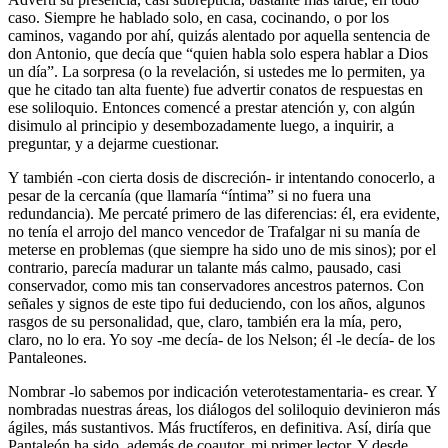
caso. Siempre he hablado solo, en casa, cocinando, o por los
caminos, vagando por ahí, quizás alentado por aquella sentencia de
don Antonio, que decía que “quien habla solo espera hablar a Dios
un día”. La sorpresa (o la revelación, si ustedes me lo permiten, ya
que he citado tan alta fuente) fue advertir conatos de respuestas en
ese soliloquio. Entonces comencé a prestar atención y, con algún
disimulo al principio y desembozadamente luego, a inquirir, a
preguntar, y a dejarme cuestionar.
Y también -con cierta dosis de discreción- ir intentando conocerlo, a
pesar de la cercanía (que llamaría “íntima” si no fuera una
redundancia). Me percaté primero de las diferencias: él, era evidente,
no tenía el arrojo del manco vencedor de Trafalgar ni su manía de
meterse en problemas (que siempre ha sido uno de mis sinos); por el
contrario, parecía madurar un talante más calmo, pausado, casi
conservador, como mis tan conservadores ancestros paternos. Con
señales y signos de este tipo fui deduciendo, con los años, algunos
rasgos de su personalidad, que, claro, también era la mía, pero,
claro, no lo era. Yo soy -me decía- de los Nelson; él -le decía- de los
Pantaleones.
Nombrar -lo sabemos por indicación veterotestamentaria- es crear. Y
nombradas nuestras áreas, los diálogos del soliloquio devinieron más
ágiles, más sustantivos. Más fructíferos, en definitiva. Así, diría que
Pantaleón ha sido, además de coautor, mi primer lector. Y desde