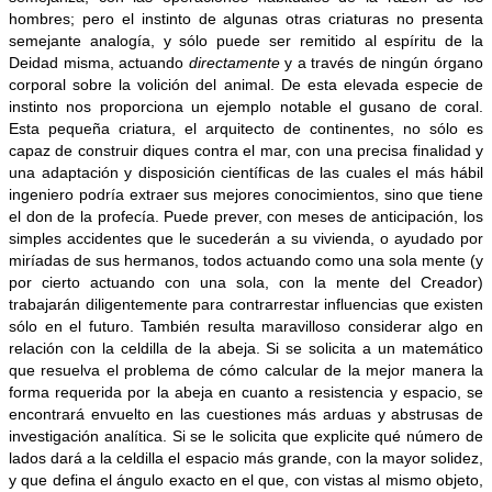
hombres; pero el instinto de algunas otras criaturas no presenta
semejante analogía, y sólo puede ser remitido al espíritu de la
Deidad misma, actuando
directamente
y a través de ningún órgano
corporal sobre la volición del animal. De esta elevada especie de
instinto nos proporciona un ejemplo notable el gusano de coral.
Esta pequeña criatura, el arquitecto de continentes, no sólo es
capaz de construir diques contra el mar, con una precisa finalidad y
una adaptación y disposición científicas de las cuales el más hábil
ingeniero podría extraer sus mejores conocimientos, sino que tiene
el don de la profecía. Puede prever, con meses de anticipación, los
simples accidentes que le sucederán a su vivienda, o ayudado por
miríadas de sus hermanos, todos actuando como una sola mente (y
por cierto actuando con una sola, con la mente del Creador)
trabajarán diligentemente para contrarrestar influencias que existen
sólo en el futuro. También resulta maravilloso considerar algo en
relación con la celdilla de la abeja. Si se solicita a un matemático
que resuelva el problema de cómo calcular de la mejor manera la
forma requerida por la abeja en cuanto a resistencia y espacio, se
encontrará envuelto en las cuestiones más arduas y abstrusas de
investigación analítica. Si se le solicita que explicite qué número de
lados dará a la celdilla el espacio más grande, con la mayor solidez,
y que defina el ángulo exacto en el que, con vistas al mismo objeto,