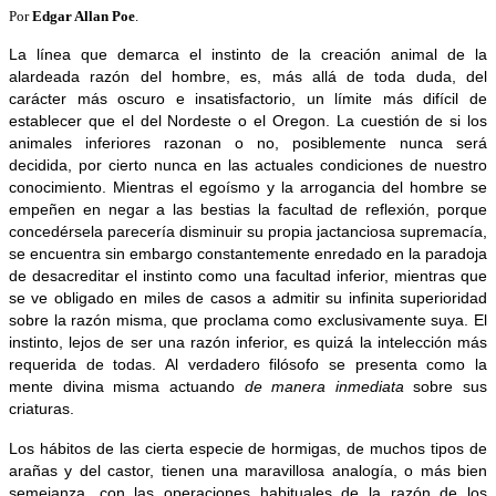
Por
Edgar Allan Poe
.
La línea que demarca el instinto de la creación animal de la
alardeada razón del hombre, es, más allá de toda duda, del
carácter más oscuro e insatisfactorio, un límite más difícil de
establecer que el del Nordeste o el Oregon. La cuestión de si los
animales inferiores razonan o no, posiblemente nunca será
decidida, por cierto nunca en las actuales condiciones de nuestro
conocimiento. Mientras el egoísmo y la arrogancia del hombre se
empeñen en negar a las bestias la facultad de reflexión, porque
concedérsela parecería disminuir su propia jactanciosa supremacía,
se encuentra sin embargo constantemente enredado en la paradoja
de desacreditar el instinto como una facultad inferior, mientras que
se ve obligado en miles de casos a admitir su infinita superioridad
sobre la razón misma, que proclama como exclusivamente suya. El
instinto, lejos de ser una razón inferior, es quizá la intelección más
requerida de todas. Al verdadero filósofo se presenta como la
mente divina misma actuando
de manera inmediata
sobre sus
criaturas.
Los hábitos de las cierta especie de hormigas, de muchos tipos de
arañas y del castor, tienen una maravillosa analogía, o más bien
semejanza, con las operaciones habituales de la razón de los