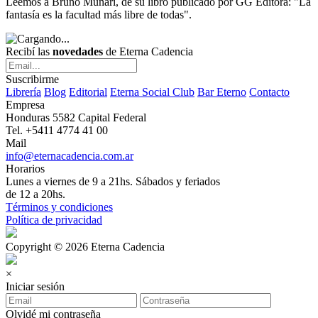
Leemos a Bruno Munari, de su libro publicado por GG Editora: "La
fantasía es la facultad más libre de todas".
Recibí las
novedades
de Eterna Cadencia
Suscribirme
Librería
Blog
Editorial
Eterna Social Club
Bar Eterno
Contacto
Empresa
Honduras 5582 Capital Federal
Tel. +5411 4774 41 00
Mail
info@eternacadencia.com.ar
Horarios
Lunes a viernes de 9 a 21hs. Sábados y feriados
de 12 a 20hs.
Términos y condiciones
Política de privacidad
Copyright © 2026 Eterna Cadencia
×
Iniciar sesión
Olvidé mi contraseña