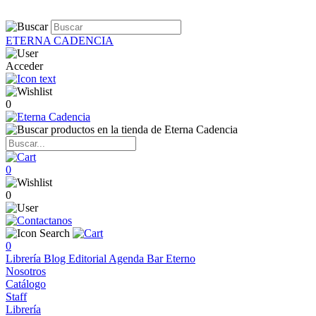
ETERNA CADENCIA
Acceder
0
0
0
0
Librería
Blog
Editorial
Agenda
Bar Eterno
Nosotros
Catálogo
Staff
Librería