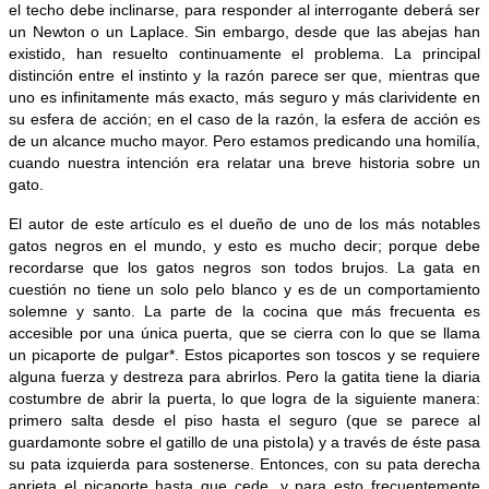
el techo debe inclinarse, para responder al interrogante deberá ser
un Newton o un Laplace. Sin embargo, desde que las abejas han
existido, han resuelto continuamente el problema. La principal
distinción entre el instinto y la razón parece ser que, mientras que
uno es infinitamente más exacto, más seguro y más clarividente en
su esfera de acción; en el caso de la razón, la esfera de acción es
de un alcance mucho mayor. Pero estamos predicando una homilía,
cuando nuestra intención era relatar una breve historia sobre un
gato.
El autor de este artículo es el dueño de uno de los más notables
gatos negros en el mundo, y esto es mucho decir; porque debe
recordarse que los gatos negros son todos brujos. La gata en
cuestión no tiene un solo pelo blanco y es de un comportamiento
solemne y santo. La parte de la cocina que más frecuenta es
accesible por una única puerta, que se cierra con lo que se llama
un picaporte de pulgar*. Estos picaportes son toscos y se requiere
alguna fuerza y destreza para abrirlos. Pero la gatita tiene la diaria
costumbre de abrir la puerta, lo que logra de la siguiente manera:
primero salta desde el piso hasta el seguro (que se parece al
guardamonte sobre el gatillo de una pistola) y a través de éste pasa
su pata izquierda para sostenerse. Entonces, con su pata derecha
aprieta el picaporte hasta que cede, y para esto frecuentemente