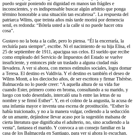
puedo seguir poniendo mi dignidad en manos tan frágiles e
inconscientes, y es indispensable buscar algún arbitrio que ponga
término honorable a una situación tan escabrosa”. La respuesta del
patriarca Wilms, que treinta años más tarde morirá por demencia
senil, es redonda: “Bótela usted a la calle si no puede hacer otra
cosa”.
Gustavo no la bota a la calle, pero lo piensa. “Él la encerraría, la
recluiría para siempre”, escribe. Ni el nacimiento de su hija Elisa, el
25 de septiembre de 1911, apacigua sus celos. El sueldo que recibe
como empleado del Servicio de Impuestos del Estado se vuelve
insuficiente, y entonces pide un traslado a alguna ciudad más
llevadera. A ver si ahora, con menos estímulos sociales, logra domar
a Teresa. El destino es Valdivia. Y el destino es también el deseo de
Wilms Montt, a los dieciocho años, de ser escritora y firmar Thérèse.
Balmaceda no lo puede creer: “A aquella altura de su vida fue
cuando Ester, primero como en broma, consultando a su marido, y
luego con todo desenfado, intercaló una h entre las letras de su
nombre y se firmó Esther”. Y, en el colmo de la angustia, la acusa de
una infamia mayor e inventa una escena de prostitución. “Esther lo
había traicionado, y no a la manera vulgar, cediendo a la seducción
de un amante, dejándose llevar acaso por la sugestión malsana de
cierta literatura que dignificaba el adulterio, no, sino acudiendo a la
venta”, fantasea el marido. Y convoca a un consejo familiar en la
casa de los Balmaceda en Santiago, para ver si ahora lo escuchan.