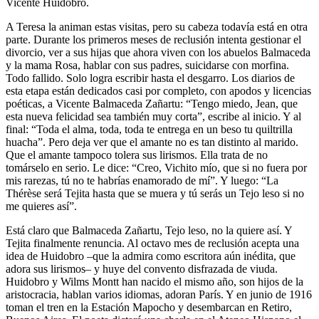
Vicente Huidobro.
A Teresa la animan estas visitas, pero su cabeza todavía está en otra
parte. Durante los primeros meses de reclusión intenta gestionar el
divorcio, ver a sus hijas que ahora viven con los abuelos Balmaceda
y la mama Rosa, hablar con sus padres, suicidarse con morfina.
Todo fallido. Solo logra escribir hasta el desgarro. Los diarios de
esta etapa están dedicados casi por completo, con apodos y licencias
poéticas, a Vicente Balmaceda Zañartu: “Tengo miedo, Jean, que
esta nueva felicidad sea también muy corta”, escribe al inicio. Y al
final: “Toda el alma, toda, toda te entrega en un beso tu quiltrilla
huacha”. Pero deja ver que el amante no es tan distinto al marido.
Que el amante tampoco tolera sus lirismos. Ella trata de no
tomárselo en serio. Le dice: “Creo, Vichito mío, que si no fuera por
mis rarezas, tú no te habrías enamorado de mí”. Y luego: “La
Thérèse será Tejita hasta que se muera y tú serás un Tejo leso si no
me quieres así”.
Está claro que Balmaceda Zañartu, Tejo leso, no la quiere así. Y
Tejita finalmente renuncia. Al octavo mes de reclusión acepta una
idea de Huidobro –que la admira como escritora aún inédita, que
adora sus lirismos– y huye del convento disfrazada de viuda.
Huidobro y Wilms Montt han nacido el mismo año, son hijos de la
aristocracia, hablan varios idiomas, adoran París. Y en junio de 1916
toman el tren en la Estación Mapocho y desembarcan en Retiro,