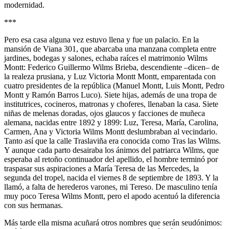
modernidad.
***
Pero esa casa alguna vez estuvo llena y fue un palacio. En la
mansión de Viana 301, que abarcaba una manzana completa entre
jardines, bodegas y salones, echaba raíces el matrimonio Wilms
Montt: Federico Guillermo Wilms Brieba, descendiente –dicen– de
la realeza prusiana, y Luz Victoria Montt Montt, emparentada con
cuatro presidentes de la república (Manuel Montt, Luis Montt, Pedro
Montt y Ramón Barros Luco). Siete hijas, además de una tropa de
institutrices, cocineros, matronas y choferes, llenaban la casa. Siete
niñas de melenas doradas, ojos glaucos y facciones de muñeca
alemana, nacidas entre 1892 y 1899: Luz, Teresa, María, Carolina,
Carmen, Ana y Victoria Wilms Montt deslumbraban al vecindario.
Tanto así que la calle Traslaviña era conocida como Tras las Wilms.
Y aunque cada parto desairaba los ánimos del patriarca Wilms, que
esperaba al retoño continuador del apellido, el hombre terminó por
traspasar sus aspiraciones a María Teresa de las Mercedes, la
segunda del tropel, nacida el viernes 8 de septiembre de 1893. Y la
llamó, a falta de herederos varones, mi Tereso. De masculino tenía
muy poco Teresa Wilms Montt, pero el apodo acentuó la diferencia
con sus hermanas.
Más tarde ella misma acuñará otros nombres que serán seudónimos: