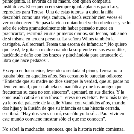
primogénita, la favorita de su madre, con quien compartía
institutrices. El esquema era siempre igual: aplausos para Luz,
reproches para Teresa. Una de estas tutoras, a quien la niña
describirá como una vieja caduca, le hacía escribir cien veces el
verbo obedecer. “Se pasa la vida copiando el verbo obedecer y se lo
sabe de sobra gramaticalmente sin haber pensado nunca en
practicarlo”, escribirá en sus primeros diarios, sin fechar, hablando
de sí misma en tercera persona. La señora Wilms también la
castigaba. Así recreará Teresa una escena de infancia: “¡No quiero
que leas!, le grita su madre cuando la sorprende en sus escondites,
haciéndole daño con los brazos y pinchándola para arrancarle el
libro que hace pedazos”.
Excepto en los sueños, leyendo o sentada al piano, Teresa no lo
pasaba bien en aquellos años. Sus cercanos le parecían odiosos:
“Entiende que su madre no dice siempre la verdad, que su padre no
tiene voluntad, que su abuela es maniática y que los amigos que
frecuentan su casa no son sinceros”, apuntará en sus diarios. Y la
conclusión cabrá en una línea: “Teresa no es feliz”. Pero más tarde,
ya lejos del palacete de la calle Viana, con veintidós años, marido,
dos hijas y la ilusión de que su infancia es una historia cerrada,
escribirá: “Hay dos seres en mí, eso sólo yo lo sé… Para vivir en
este mundo conviene mostrar sólo el que me conocen”.
No sabrá la muchacha, entonces, que la historia recién comienza.