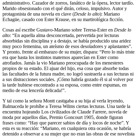
administrativo. Cazador de zorros, fanático de la ópera, lector tardío.
Marido obsesionado con el qué dirán, celoso, impulsivo. Autor y
protagonista de una novela en clave (
Desde lo alto
): Mariano
Echagüe, casado con Ester Krause, en su martirológica ficción.
Cosas así escribe Gustavo-Mariano sobre Teresa-Ester en
Desde lo
alto
: “En aquella alma desconcertada, pervertida por lecturas
absorbidas sin disciplina y a destajo, se había producido una aridez
muy poco femenina, un ateísmo de esos desoladores y aplastantes”.
Y pronto, frente al embarazo de su mujer, dispara: “Pero lo más triste
era que hasta los instintos maternos aparecían en Ester como
atrofiados. Jamás la vio Mariano preocupada de los menesteres
propios de su estado. El ajuar del hijo, esa cosa que absorbe todas
las facultades de la futura madre, no logró sustraerla a sus lecturas ni
a sus distracciones sociales. ¡Cómo habría gozado él si al volver por
la tarde hubiese encontrado a su esposa, como entre espumas, en
medio de esa lencería delicada!”.
Y tal como la señora Montt castigaba a su hija al verla leyendo,
Balmaceda le prohíbe a Teresa Wilms ciertas lecturas. Una tarde la
encuentra hojeando Los civilizados de Claude Farrere, novela de
moda por aquellos días, Premio Goncourt 1905, donde figuran
frases como: “Hay que parecer sabios de día y locos de noche”. Y
esta es su reacción: “Mariano, en cualquiera otra ocasión, se habría
detenido a observar a su mujer que no eran las obras de ese novelista