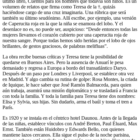
último libro, Cuentos para los hombres que todavía son niños. Es un
volumen de relatos que firma como Teresa de la †, quizás
haciéndose cargo de una cruz imaginaria. Una rúbrica que será
también su último seudónimo. Allí escribe, por ejemplo, una versión
de Caperucita roja en la que la niña se enamora del lobo. Y el
desenlace no es, no puede ser, auspicioso: “Desde entonces todas las
mujeres llevamos el corazón cubierto por una caperucita roja de
nuestra sangre. Porque todas hemos sido heridas por el lobo de ojos
brillantes, de gestos graciosos, de palabras melifluas”.
La obra recibe buenas críticas y Teresa tiene la posibilidad de
quedarse en Buenos Aires. Pero la ausencia de Anuarí le pesa
demasiado y regresa a Europa a bordo del transatlántico Daryo.
Después de un paso por Londres y Liverpool, se establece otra vez
en Madrid. Y algo cambia su rutina de golpe: Rosa Montes, la criada
de Iquique, le hace saber que José Ramón Balmaceda, para quien
aún trabaja, asumirá una misión diplomática y se trasladará a Francia
con toda la familia. Y toda la familia para Teresa tiene dos nombres:
Elisa y Sylvia, sus hijas. Sin dudarlo, arma el baúl y toma el tren a
París.
Es 1920 y se instala en el céntrico hotel Daunou. Antes de la llegada
de las niñas, establece vínculos con André Breton, Paul Éluard, Max
Ernst. También están Huidobro y Edwards Bello, con quienes
mantiene lazos cercanos. Ella sigue el pulso de la noche parisina,