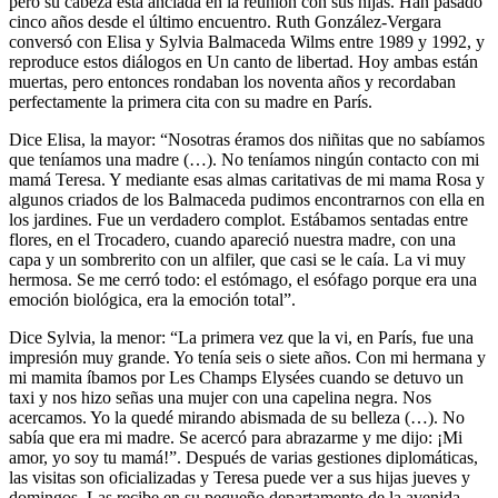
pero su cabeza está anclada en la reunión con sus hijas. Han pasado
cinco años desde el último encuentro. Ruth González-Vergara
conversó con Elisa y Sylvia Balmaceda Wilms entre 1989 y 1992, y
reproduce estos diálogos en Un canto de libertad. Hoy ambas están
muertas, pero entonces rondaban los noventa años y recordaban
perfectamente la primera cita con su madre en París.
Dice Elisa, la mayor: “Nosotras éramos dos niñitas que no sabíamos
que teníamos una madre (…). No teníamos ningún contacto con mi
mamá Teresa. Y mediante esas almas caritativas de mi mama Rosa y
algunos criados de los Balmaceda pudimos encontrarnos con ella en
los jardines. Fue un verdadero complot. Estábamos sentadas entre
flores, en el Trocadero, cuando apareció nuestra madre, con una
capa y un sombrerito con un alfiler, que casi se le caía. La vi muy
hermosa. Se me cerró todo: el estómago, el esófago porque era una
emoción biológica, era la emoción total”.
Dice Sylvia, la menor: “La primera vez que la vi, en París, fue una
impresión muy grande. Yo tenía seis o siete años. Con mi hermana y
mi mamita íbamos por Les Champs Elysées cuando se detuvo un
taxi y nos hizo señas una mujer con una capelina negra. Nos
acercamos. Yo la quedé mirando abismada de su belleza (…). No
sabía que era mi madre. Se acercó para abrazarme y me dijo: ¡Mi
amor, yo soy tu mamá!”. Después de varias gestiones diplomáticas,
las visitas son oficializadas y Teresa puede ver a sus hijas jueves y
domingos. Las recibe en su pequeño departamento de la avenida