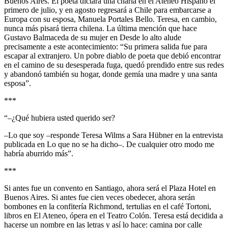
Buenos Aires. El poeta dictará una charla en el Ateneo Hispano el
primero de julio, y en agosto regresará a Chile para embarcarse a
Europa con su esposa, Manuela Portales Bello. Teresa, en cambio,
nunca más pisará tierra chilena. La última mención que hace
Gustavo Balmaceda de su mujer en Desde lo alto alude
precisamente a este acontecimiento: “Su primera salida fue para
escapar al extranjero. Un pobre diablo de poeta que debió encontrar
en el camino de su desesperada fuga, quedó prendido entre sus redes
y abandonó también su hogar, donde gemía una madre y una santa
esposa”.
***
“–¿Qué hubiera usted querido ser?
–Lo que soy –responde Teresa Wilms a Sara Hübner en la entrevista
publicada en Lo que no se ha dicho–. De cualquier otro modo me
habría aburrido más”.
***
Si antes fue un convento en Santiago, ahora será el Plaza Hotel en
Buenos Aires. Si antes fue cien veces obedecer, ahora serán
bombones en la confitería Richmond, tertulias en el café Tortoni,
libros en El Ateneo, ópera en el Teatro Colón. Teresa está decidida a
hacerse un nombre en las letras y así lo hace: camina por calle