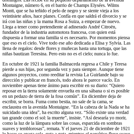
Montaigne, número 6, en el barrio de Champs Elysées. Wilms
Montt, que se ha teñido el pelo de negro y se siente vieja a los
veintisiete años, hace planes. Confía en que saldrá el divorcio y se
irá con las niñas y la mama Rosa a Suiza, a empezar de nuevo.
Llega a tener como pretendiente al adinerado André Citroën,
fundador de la industria automotora francesa, con quien está
dispuesta a formar una familia si es necesario. Por momentos piensa
que eso es el cielo. Vive todo ese año dedicada a Elisa y Sylvia. Las
llena de regalos: desde flores y muñecas hasta una tortuga, que las
niñas bautizan Teresina. Pero esto no es el cielo; nunca lo fue.
En octubre de 1921 la familia Balmaceda regresa a Chile y Teresa
pierde a sus hijas, por segunda vez y para siempre. Aunque tiene
algunos proyectos, como reeditar la revista La Guirlande bajo su
dirección y publicar en francés, todo ahora le parece vacío. En
noviembre apenas tiene ánimo para escribir en su diario: “Quiero
reposar en la tierra solamente envuelta en una sábana o si es posible
en un pedazo de tierra de la fosa común”. En diciembre deja de
escribir, se borra. Fuma como bestia, no sale de la cama, se
enclaustra en la avenida Montaigne. “En la cabeza de la Nada se ha
suicidado una idea”, ha escrito alguna vez. “Sólo existe una verdad
tan grande como el sol: la muerte”, insiste. “Así desearía yo morir,
como la luz de la lámpara sobre las cosas, esparcida en sombras
suaves y temblorosas”, remata. Y el jueves 21 de diciembre de 1921
lo hace: se apaga sola, gota a gota, mientras el narcótico fluye suave