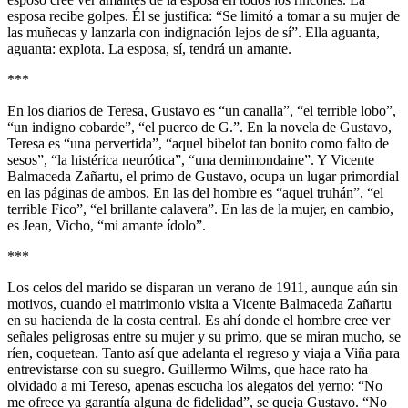
esposa recibe golpes. Él se justifica: “Se limitó a tomar a su mujer de
las muñecas y lanzarla con indignación lejos de sí”. Ella aguanta,
aguanta: explota. La esposa, sí, tendrá un amante.
***
En los diarios de Teresa, Gustavo es “un canalla”, “el terrible lobo”,
“un indigno cobarde”, “el puerco de G.”. En la novela de Gustavo,
Teresa es “una pervertida”, “aquel bibelot tan bonito como falto de
sesos”, “la histérica neurótica”, “una demimondaine”. Y Vicente
Balmaceda Zañartu, el primo de Gustavo, ocupa un lugar primordial
en las páginas de ambos. En las del hombre es “aquel truhán”, “el
terrible Fico”, “el brillante calavera”. En las de la mujer, en cambio,
es Jean, Vicho, “mi amante ídolo”.
***
Los celos del marido se disparan un verano de 1911, aunque aún sin
motivos, cuando el matrimonio visita a Vicente Balmaceda Zañartu
en su hacienda de la costa central. Es ahí donde el hombre cree ver
señales peligrosas entre su mujer y su primo, que se miran mucho, se
ríen, coquetean. Tanto así que adelanta el regreso y viaja a Viña para
entrevistarse con su suegro. Guillermo Wilms, que hace rato ha
olvidado a mi Tereso, apenas escucha los alegatos del yerno: “No
me ofrece ya garantía alguna de fidelidad”, se queja Gustavo. “No