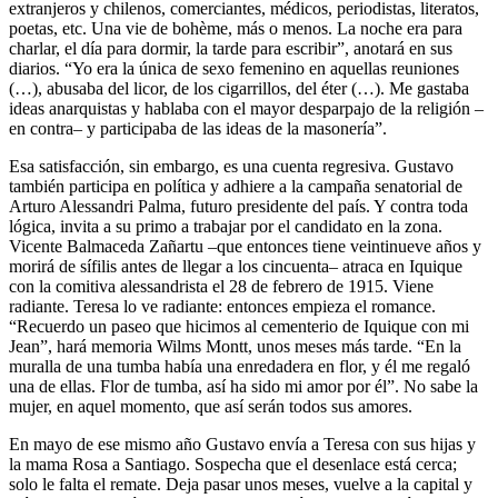
extranjeros y chilenos, comerciantes, médicos, periodistas, literatos,
poetas, etc. Una vie de bohème, más o menos. La noche era para
charlar, el día para dormir, la tarde para escribir”, anotará en sus
diarios. “Yo era la única de sexo femenino en aquellas reuniones
(…), abusaba del licor, de los cigarrillos, del éter (…). Me gastaba
ideas anarquistas y hablaba con el mayor desparpajo de la religión –
en contra– y participaba de las ideas de la masonería”.
Esa satisfacción, sin embargo, es una cuenta regresiva. Gustavo
también participa en política y adhiere a la campaña senatorial de
Arturo Alessandri Palma, futuro presidente del país. Y contra toda
lógica, invita a su primo a trabajar por el candidato en la zona.
Vicente Balmaceda Zañartu –que entonces tiene veintinueve años y
morirá de sífilis antes de llegar a los cincuenta– atraca en Iquique
con la comitiva alessandrista el 28 de febrero de 1915. Viene
radiante. Teresa lo ve radiante: entonces empieza el romance.
“Recuerdo un paseo que hicimos al cementerio de Iquique con mi
Jean”, hará memoria Wilms Montt, unos meses más tarde. “En la
muralla de una tumba había una enredadera en flor, y él me regaló
una de ellas. Flor de tumba, así ha sido mi amor por él”. No sabe la
mujer, en aquel momento, que así serán todos sus amores.
En mayo de ese mismo año Gustavo envía a Teresa con sus hijas y
la mama Rosa a Santiago. Sospecha que el desenlace está cerca;
solo le falta el remate. Deja pasar unos meses, vuelve a la capital y