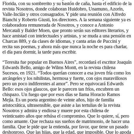
Florida, con su sombrerito y su bastón de caña, hasta el edificio de la
revista Nosotros, donde colaboran Huidobro, Unamuno, Azorín,
Valle-Inclán y otros consagrados. Y pide una reunión con Alfredo
Bianchi y Roberto Giusti, los directores. A la semana siguiente ya es
colaboradora remunerada de Nosotros, y conoce a Antonio
Mercatali y Balder Moen, que pronto serán sus editores literarios, y
hace amistad con intelectuales y artistas, y se muda a una pensión en
Charcas 889, y da clases de idiomas, y canta arias de Puccini y
recita sus poemas, y ahora más que nunca la noche es para charlar,
el día para dormir, la tarde para escribir.
“Teresita fue popular en Buenos Aires”, recordará el escritor Joaquín
Edwards Bello, amigo de Wilms Montt, en la revista chilena
Sucesos, en 1921. “Todos querían conocer a esa joven fría como los
arcángeles y los nihilistas, hermosa y fuerte, con ojos maravillosos
pero un poco indiferentes al amor”. Pero se equivocará Edwards
Bello: esos ojos glaucos, que le parecen tan fríos, encubren un
chispazo. Un fuego que por esos días se llama Horacio Ramos
Mejía. Es un poeta argentino de veinte años, hijo de familia
aristocrática, ultrasensible, que asiste a las tertulias de la revista
Nosotros y admira y endiosa y muere por esta chilena de
veinticuatro años que rehúsa el compromiso. Que lo quiere, sí, pero
como amante. Que rechaza sus sueños de matrimonio, de hacer una
familia. Que le pide que la entienda, por favor, que tiene un pasado
deshonroso. Que las hijas, que la edad, que imposible. Que lo apoda