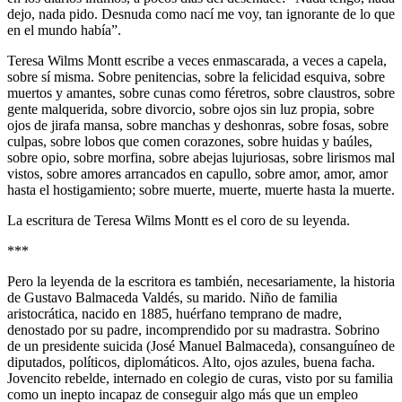
dejo, nada pido. Desnuda como nací me voy, tan ignorante de lo que
en el mundo había”.
Teresa Wilms Montt escribe a veces enmascarada, a veces a capela,
sobre sí misma. Sobre penitencias, sobre la felicidad esquiva, sobre
muertos y amantes, sobre cunas como féretros, sobre claustros, sobre
gente malquerida, sobre divorcio, sobre ojos sin luz propia, sobre
ojos de jirafa mansa, sobre manchas y deshonras, sobre fosas, sobre
culpas, sobre lobos que comen corazones, sobre huidas y baúles,
sobre opio, sobre morfina, sobre abejas lujuriosas, sobre lirismos mal
vistos, sobre amores arrancados en capullo, sobre amor, amor, amor
hasta el hostigamiento; sobre muerte, muerte, muerte hasta la muerte.
La escritura de Teresa Wilms Montt es el coro de su leyenda.
***
Pero la leyenda de la escritora es también, necesariamente, la historia
de Gustavo Balmaceda Valdés, su marido. Niño de familia
aristocrática, nacido en 1885, huérfano temprano de madre,
denostado por su padre, incomprendido por su madrastra. Sobrino
de un presidente suicida (José Manuel Balmaceda), consanguíneo de
diputados, políticos, diplomáticos. Alto, ojos azules, buena facha.
Jovencito rebelde, internado en colegio de curas, visto por su familia
como un inepto incapaz de conseguir algo más que un empleo