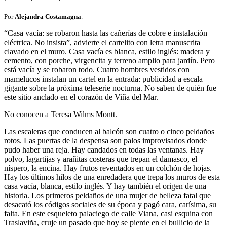
Por
Alejandra Costamagna
.
“Casa vacía: se robaron hasta las cañerías de cobre e instalación
eléctrica. No insista”, advierte el cartelito con letra manuscrita
clavado en el muro. Casa vacía es blanca, estilo inglés: madera y
cemento, con porche, virgencita y terreno amplio para jardín. Pero
está vacía y se robaron todo. Cuatro hombres vestidos con
mamelucos instalan un cartel en la entrada: publicidad a escala
gigante sobre la próxima teleserie nocturna. No saben de quién fue
este sitio anclado en el corazón de Viña del Mar.
No conocen a Teresa Wilms Montt.
Las escaleras que conducen al balcón son cuatro o cinco peldaños
rotos. Las puertas de la despensa son palos improvisados donde
pudo haber una reja. Hay candados en todas las ventanas. Hay
polvo, lagartijas y arañitas costeras que trepan el damasco, el
níspero, la encina. Hay frutos reventados en un colchón de hojas.
Hay los últimos hilos de una enredadera que trepa los muros de esta
casa vacía, blanca, estilo inglés. Y hay también el origen de una
historia. Los primeros peldaños de una mujer de belleza fatal que
desacató los códigos sociales de su época y pagó cara, carísima, su
falta. En este esqueleto palaciego de calle Viana, casi esquina con
Traslaviña, cruje un pasado que hoy se pierde en el bullicio de la