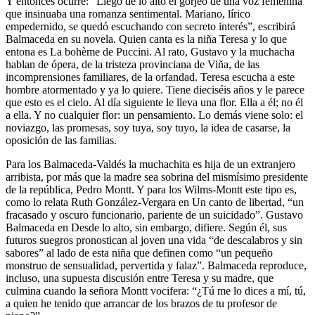
Y entonces ocurre: “Llegó de lo alto el gorjeo de una voz femenina
que insinuaba una romanza sentimental. Mariano, lírico
empedernido, se quedó escuchando con secreto interés”, escribirá
Balmaceda en su novela. Quien canta es la niña Teresa y lo que
entona es La bohème de Puccini. Al rato, Gustavo y la muchacha
hablan de ópera, de la tristeza provinciana de Viña, de las
incomprensiones familiares, de la orfandad. Teresa escucha a este
hombre atormentado y ya lo quiere. Tiene dieciséis años y le parece
que esto es el cielo. Al día siguiente le lleva una flor. Ella a él; no él
a ella. Y no cualquier flor: un pensamiento. Lo demás viene solo: el
noviazgo, las promesas, soy tuya, soy tuyo, la idea de casarse, la
oposición de las familias.
Para los Balmaceda-Valdés la muchachita es hija de un extranjero
arribista, por más que la madre sea sobrina del mismísimo presidente
de la república, Pedro Montt. Y para los Wilms-Montt este tipo es,
como lo relata Ruth González-Vergara en Un canto de libertad, “un
fracasado y oscuro funcionario, pariente de un suicidado”. Gustavo
Balmaceda en Desde lo alto, sin embargo, difiere. Según él, sus
futuros suegros pronostican al joven una vida “de descalabros y sin
sabores” al lado de esta niña que definen como “un pequeño
monstruo de sensualidad, pervertida y falaz”. Balmaceda reproduce,
incluso, una supuesta discusión entre Teresa y su madre, que
culmina cuando la señora Montt vocifera: “¿Tú me lo dices a mí, tú,
a quien he tenido que arrancar de los brazos de tu profesor de