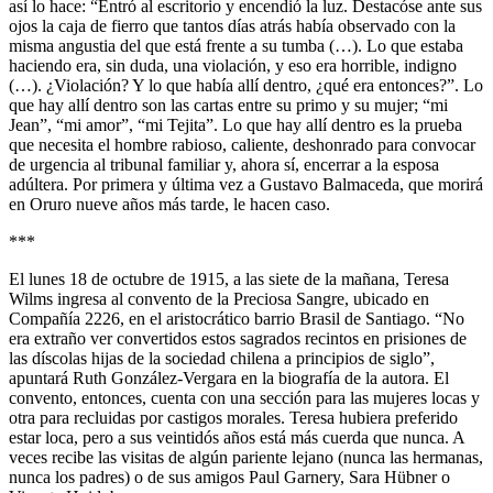
así lo hace: “Entró al escritorio y encendió la luz. Destacóse ante sus
ojos la caja de fierro que tantos días atrás había observado con la
misma angustia del que está frente a su tumba (…). Lo que estaba
haciendo era, sin duda, una violación, y eso era horrible, indigno
(…). ¿Violación? Y lo que había allí dentro, ¿qué era entonces?”. Lo
que hay allí dentro son las cartas entre su primo y su mujer; “mi
Jean”, “mi amor”, “mi Tejita”. Lo que hay allí dentro es la prueba
que necesita el hombre rabioso, caliente, deshonrado para convocar
de urgencia al tribunal familiar y, ahora sí, encerrar a la esposa
adúltera. Por primera y última vez a Gustavo Balmaceda, que morirá
en Oruro nueve años más tarde, le hacen caso.
***
El lunes 18 de octubre de 1915, a las siete de la mañana, Teresa
Wilms ingresa al convento de la Preciosa Sangre, ubicado en
Compañía 2226, en el aristocrático barrio Brasil de Santiago. “No
era extraño ver convertidos estos sagrados recintos en prisiones de
las díscolas hijas de la sociedad chilena a principios de siglo”,
apuntará Ruth González-Vergara en la biografía de la autora. El
convento, entonces, cuenta con una sección para las mujeres locas y
otra para recluidas por castigos morales. Teresa hubiera preferido
estar loca, pero a sus veintidós años está más cuerda que nunca. A
veces recibe las visitas de algún pariente lejano (nunca las hermanas,
nunca los padres) o de sus amigos Paul Garnery, Sara Hübner o