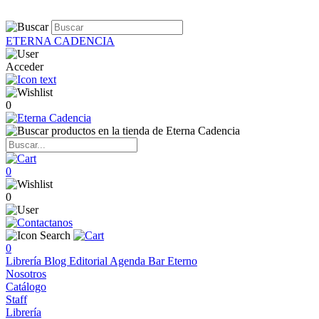
ETERNA CADENCIA
Acceder
0
0
0
0
Librería
Blog
Editorial
Agenda
Bar Eterno
Nosotros
Catálogo
Staff
Librería