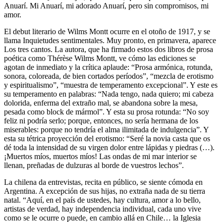
Anuarí. Mi Anuarí, mi adorado Anuarí, pero sin compromisos, mi
amor.
El debut literario de Wilms Montt ocurre en el otoño de 1917, y se
llama Inquietudes sentimentales. Muy pronto, en primavera, aparece
Los tres cantos. La autora, que ha firmado estos dos libros de prosa
poética como Thérèse Wilms Montt, ve cómo las ediciones se
agotan de inmediato y la crítica aplaude: “Prosa armónica, rotunda,
sonora, coloreada, de bien cortados períodos”, “mezcla de erotismo
y espiritualismo”, “muestra de temperamento excepcional”. Y este es
su temperamento en palabras: “Nada tengo, nada quiero; mi cabeza
dolorida, enferma del extraño mal, se abandona sobre la mesa,
pesada como block de mármol”. Y esta su prosa rotunda: “No soy
feliz ni podría serlo; porque, entonces, no sería hermana de los
miserables: porque no tendría el alma ilimitada de indulgencia”. Y
esta su tétrica proyección del erotismo: “Seré la novia casta que os
dé toda la intensidad de su virgen dolor entre lápidas y piedras (…).
¡Muertos míos, muertos míos! Las ondas de mi mar interior se
llenan, preñadas de dulzuras al borde de vuestros lechos”.
La chilena da entrevistas, recita en público, se siente cómoda en
Argentina. A excepción de sus hijas, no extraña nada de su tierra
natal. “Aquí, en el país de ustedes, hay cultura, amor a lo bello,
artistas de verdad, hay independencia individual, cada uno vive
como se le ocurre o puede, en cambio allá en Chile… la Iglesia