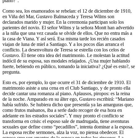
piano?”.
Como sea, los enamorados se rebelan: el 12 de diciembre de 1910,
en Viña del Mar, Gustavo Balmaceda y Teresa Wilms son
declarados marido y mujer. En la ceremonia participan solo los
parientes del novio. El señor Wilms y la señora Montt han advertido
a la niña que una vez casada se olvide de ellos. Que no entra más a
la casa de Viana. Y así será. Esa misma tarde los recién casados
viajan de luna de miel a Santiago. Y a los pocos días arranca el
conflicto. La desenvoltura de Teresa se estrella con los celos de
Gustavo. Él tiene otra idea del matrimonio. Le molestan la actitud
indócil de su esposa, sus modales relajados. ¿Una mujer hablando
fuerte, bebiendo en público, tomando la iniciativa? ¿Qué es esto?, se
pregunta.
Esto es, por ejemplo, lo que ocurre el 31 de diciembre de 1910. El
matrimonio asiste a una cena en el Club Santiago, y de pronto ella
decide cantar una romanza al piano. Aplausos, piropos: es la reina
de la noche. Amparado en su álter ego, Gustavo escribirá: “Mariano
había sufrido. Se hubiera dicho que presentía ya las amarguras que,
como frutos malsanos, iba a serle dado recoger de esa hora en
adelante en los estrados sociales”. Y muy pronto el conflicto se
transforma en crisis: el esposo sale de madrugada, tiene aventuras
sexuales que define como “pecadillos”, intenta dominar a la esposa.
La esposa recibe sermones, alza la voz, no piensa obedecer. El
esposo cree ver amantes de la esposa en todos los rincones. La