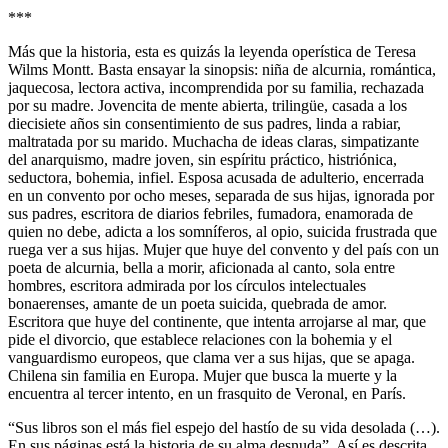
***
Más que la historia, esta es quizás la leyenda operística de Teresa
Wilms Montt. Basta ensayar la sinopsis: niña de alcurnia, romántica,
jaquecosa, lectora activa, incomprendida por su familia, rechazada
por su madre. Jovencita de mente abierta, trilingüe, casada a los
diecisiete años sin consentimiento de sus padres, linda a rabiar,
maltratada por su marido. Muchacha de ideas claras, simpatizante
del anarquismo, madre joven, sin espíritu práctico, histriónica,
seductora, bohemia, infiel. Esposa acusada de adulterio, encerrada
en un convento por ocho meses, separada de sus hijas, ignorada por
sus padres, escritora de diarios febriles, fumadora, enamorada de
quien no debe, adicta a los somníferos, al opio, suicida frustrada que
ruega ver a sus hijas. Mujer que huye del convento y del país con un
poeta de alcurnia, bella a morir, aficionada al canto, sola entre
hombres, escritora admirada por los círculos intelectuales
bonaerenses, amante de un poeta suicida, quebrada de amor.
Escritora que huye del continente, que intenta arrojarse al mar, que
pide el divorcio, que establece relaciones con la bohemia y el
vanguardismo europeos, que clama ver a sus hijas, que se apaga.
Chilena sin familia en Europa. Mujer que busca la muerte y la
encuentra al tercer intento, en un frasquito de Veronal, en París.
“Sus libros son el más fiel espejo del hastío de su vida desolada (…).
En sus páginas está la historia de su alma desnuda”. Así es descrita