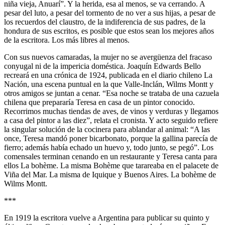
niña vieja, Anuarí”. Y la herida, esa al menos, se va cerrando. A
pesar del luto, a pesar del tormento de no ver a sus hijas, a pesar de
los recuerdos del claustro, de la indiferencia de sus padres, de la
hondura de sus escritos, es posible que estos sean los mejores años
de la escritora. Los más libres al menos.
Con sus nuevos camaradas, la mujer no se avergüenza del fracaso
conyugal ni de la impericia doméstica. Joaquín Edwards Bello
recreará en una crónica de 1924, publicada en el diario chileno La
Nación, una escena puntual en la que Valle-Inclán, Wilms Montt y
otros amigos se juntan a cenar. “Esa noche se trataba de una cazuela
chilena que prepararía Teresa en casa de un pintor conocido.
Recorrimos muchas tiendas de aves, de vinos y verduras y llegamos
a casa del pintor a las diez”, relata el cronista. Y acto seguido refiere
la singular solución de la cocinera para ablandar al animal: “A las
once, Teresa mandó poner bicarbonato, porque la gallina parecía de
fierro; además había echado un huevo y, todo junto, se pegó”. Los
comensales terminan cenando en un restaurante y Teresa canta para
ellos La bohème. La misma Bohème que tarareaba en el palacete de
Viña del Mar. La misma de Iquique y Buenos Aires. La bohème de
Wilms Montt.
***
En 1919 la escritora vuelve a Argentina para publicar su quinto y