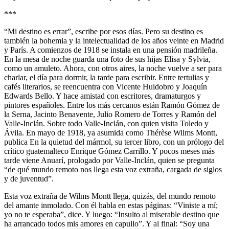
***
“Mi destino es errar”, escribe por esos días. Pero su destino es
también la bohemia y la intelectualidad de los años veinte en Madrid
y París. A comienzos de 1918 se instala en una pensión madrileña.
En la mesa de noche guarda una foto de sus hijas Elisa y Sylvia,
como un amuleto. Ahora, con otros aires, la noche vuelve a ser para
charlar, el día para dormir, la tarde para escribir. Entre tertulias y
cafés literarios, se reencuentra con Vicente Huidobro y Joaquín
Edwards Bello. Y hace amistad con escritores, dramaturgos y
pintores españoles. Entre los más cercanos están Ramón Gómez de
la Serna, Jacinto Benavente, Julio Romero de Torres y Ramón del
Valle-Inclán. Sobre todo Valle-Inclán, con quien visita Toledo y
Ávila. En mayo de 1918, ya asumida como Thérèse Wilms Montt,
publica En la quietud del mármol, su tercer libro, con un prólogo del
crítico guatemalteco Enrique Gómez Carrillo. Y pocos meses más
tarde viene Anuarí, prologado por Valle-Inclán, quien se pregunta
“de qué mundo remoto nos llega esta voz extraña, cargada de siglos
y de juventud”.
Esta voz extraña de Wilms Montt llega, quizás, del mundo remoto
del amante inmolado. Con él habla en estas páginas: “Viniste a mí;
yo no te esperaba”, dice. Y luego: “Insulto al miserable destino que
ha arrancado todos mis amores en capullo”. Y al final: “Soy una