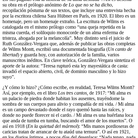
su obra en el prólogo anónimo de
Lo que no se ha dicho
,
recopilación póstuma de sus textos, que incluye una entrevista hecha
por la escritora chilena Sara Hübner en París, en 1920. El libro es un
homenaje, pero un homenaje extraño. La escritura de Wilms es
catalogada en el mismo prólogo como “una queja repetida en la
misma cuerda, el soliloquio monocorde de un alma enferma de
tristeza, ahogada por la melancolía”. Muy distinto será el juicio de
Ruth González-Vergara que, además de publicar las obras completas
de Wilms Montt, escribió una documentada biografía (
Un canto de
libertad
) y guarda hoy, con autorización de la familia, varios
manuscritos inéditos. En clave teórica, González-Vergara sintetiza el
aporte de la autora: “Teresa rupturó esta ley mayestática de casta:
invadió el espacio abierto, civil, de dominio masculino y lo hizo
suyo”.
¿Y cómo lo hizo? ¿Cómo escribe, en realidad, Teresa Wilms Montt?
Así, por ejemplo, en el libro
Los tres cantos,
de 1917: “Mi alma es
un palacio de piedra donde habitan los ausentes, trayéndome la
sombra de sus cuerpos para alivio y compañía de mi vida. / Mi alma
es un campo devastado donde el rayo quemó hasta las raíces, y
donde no puede florecer ni el cardo. / Mi alma es una huérfana loca
que anda de tumba en tumba, buscando el amor de los muertos”. O
así en 1918 (
En la quietud del mármol
): “Mis manos pordioseras de
caricias tratan de arrancar de tu ataúd una ternura”. O así en 1921,
en los diarios íntimos, a pocos días del desenlace: “Nada tengo, nada