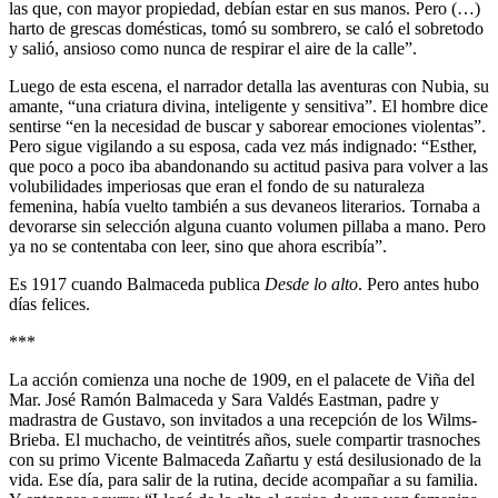
las que, con mayor propiedad, debían estar en sus manos. Pero (…)
harto de grescas domésticas, tomó su sombrero, se caló el sobretodo
y salió, ansioso como nunca de respirar el aire de la calle”.
Luego de esta escena, el narrador detalla las aventuras con Nubia, su
amante, “una criatura divina, inteligente y sensitiva”. El hombre dice
sentirse “en la necesidad de buscar y saborear emociones violentas”.
Pero sigue vigilando a su esposa, cada vez más indignado: “Esther,
que poco a poco iba abandonando su actitud pasiva para volver a las
volubilidades imperiosas que eran el fondo de su naturaleza
femenina, había vuelto también a sus devaneos literarios. Tornaba a
devorarse sin selección alguna cuanto volumen pillaba a mano. Pero
ya no se contentaba con leer, sino que ahora escribía”.
Es 1917 cuando Balmaceda publica
Desde lo alto
. Pero antes hubo
días felices.
***
La acción comienza una noche de 1909, en el palacete de Viña del
Mar. José Ramón Balmaceda y Sara Valdés Eastman, padre y
madrastra de Gustavo, son invitados a una recepción de los Wilms-
Brieba. El muchacho, de veintitrés años, suele compartir trasnoches
con su primo Vicente Balmaceda Zañartu y está desilusionado de la
vida. Ese día, para salir de la rutina, decide acompañar a su familia.