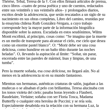
Thérèse, Tebal, Teresa de la †. Con ellos firmará artículos de prensa,
cinco libros –cuatro de prosa poética y uno de cuentos, redactados
entre sus veintitrés y sus veintiséis años– y prolongados diarios,
escritos desde la adolescencia, que serán rescatados a un siglo de su
nacimiento en sus obras completas, Libro del camino, reunidas por
la ensayista chilena Ruth González-Vergara, a cuyo trabajo
corresponde hoy la mayor parte de la información biográfica
disponible sobre la autora. Escudada en estos seudónimos, Wilms
Montt escribirá, al principio, cosas como: “Se imagina que la muerte
es un medio de transporte para alcanzar el cielo, ese cielo que desea
como un enorme pastel blanco”. O: “Morir debe ser una cosa
deliciosa, como hundirse en un baño tibio durante las noches
heladas”. O, llevando la aspiración al límite: “Soñar, sin parar,
encerrada entre las paredes de mármol, lisas y limpias, de una
tumba”.
Pero la muerte soñada, esa
cosa deliciosa,
no llegará aún. No al
menos en la adolescencia ni en su mundo fantasioso.
Mientras sus hermanas, auténticas criaturas de salón, jugaban a las
muñecas o se alisaban el pelo con brillantina, Teresa alucinaba con
los tonos violeta del cielo; pasaba horas leyendo a Flaubert,
Baudelaire, Verlaine; soñaba con ser Floria Tosca, Madama
Butterfly o cualquier otra heroína de Puccini; y se reía sola.
Especialmente desabrida era la relación con su hermana Luz, la