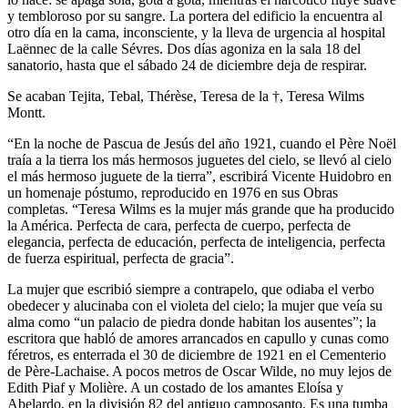
y tembloroso por su sangre. La portera del edificio la encuentra al
otro día en la cama, inconsciente, y la lleva de urgencia al hospital
Laënnec de la calle Sévres. Dos días agoniza en la sala 18 del
sanatorio, hasta que el sábado 24 de diciembre deja de respirar.
Se acaban Tejita, Tebal, Thérèse, Teresa de la †, Teresa Wilms
Montt.
“En la noche de Pascua de Jesús del año 1921, cuando el Père Noël
traía a la tierra los más hermosos juguetes del cielo, se llevó al cielo
el más hermoso juguete de la tierra”, escribirá Vicente Huidobro en
un homenaje póstumo, reproducido en 1976 en sus Obras
completas. “Teresa Wilms es la mujer más grande que ha producido
la América. Perfecta de cara, perfecta de cuerpo, perfecta de
elegancia, perfecta de educación, perfecta de inteligencia, perfecta
de fuerza espiritual, perfecta de gracia”.
La mujer que escribió siempre a contrapelo, que odiaba el verbo
obedecer y alucinaba con el violeta del cielo; la mujer que veía su
alma como “un palacio de piedra donde habitan los ausentes”; la
escritora que habló de amores arrancados en capullo y cunas como
féretros, es enterrada el 30 de diciembre de 1921 en el Cementerio
de Père-Lachaise. A pocos metros de Oscar Wilde, no muy lejos de
Edith Piaf y Molière. A un costado de los amantes Eloísa y
Abelardo, en la división 82 del antiguo camposanto. Es una tumba