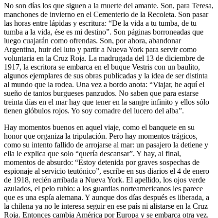
No son días los que siguen a la muerte del amante. Son, para Teresa,
manchones de invierno en el Cementerio de la Recoleta. Son pasar
las horas entre lápidas y escritura: “De la vida a tu tumba, de tu
tumba a la vida, ése es mi destino”. Son páginas borroneadas que
luego cuajarán como ofrendas. Son, por ahora, abandonar
Argentina, huir del luto y partir a Nueva York para servir como
voluntaria en la Cruz Roja. La madrugada del 13 de diciembre de
1917, la escritora se embarca en el buque Vestris con un baulito,
algunos ejemplares de sus obras publicadas y la idea de ser distinta
al mundo que la rodea. Una vez a bordo anota: “Viajar, he aquí el
sueño de tantos burgueses panzudos. No saben que para estarse
treinta días en el mar hay que tener en la sangre infinito y ellos sólo
tienen glóbulos rojos. Yo soy comadre del lucero del alba”.
Hay momentos buenos en aquel viaje, como el banquete en su
honor que organiza la tripulación. Pero hay momentos trágicos,
como su intento fallido de arrojarse al mar: un pasajero la detiene y
ella le explica que solo “quería descansar”. Y hay, al final,
momentos de absurdo: “Estoy detenida por graves sospechas de
espionaje al servicio teutónico”, escribe en sus diarios el 4 de enero
de 1918, recién arribada a Nueva York. El apellido, los ojos verde
azulados, el pelo rubio: a los guardias norteamericanos les parece
que es una espía alemana. Y aunque dos días después es liberada, a
la chilena ya no le interesa seguir en ese país ni alistarse en la Cruz
Roja. Entonces cambia América por Europa y se embarca otra vez.