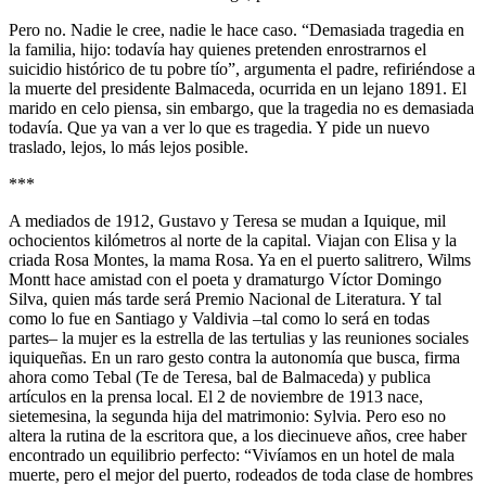
Pero no. Nadie le cree, nadie le hace caso. “Demasiada tragedia en
la familia, hijo: todavía hay quienes pretenden enrostrarnos el
suicidio histórico de tu pobre tío”, argumenta el padre, refiriéndose a
la muerte del presidente Balmaceda, ocurrida en un lejano 1891. El
marido en celo piensa, sin embargo, que la tragedia no es demasiada
todavía. Que ya van a ver lo que es tragedia. Y pide un nuevo
traslado, lejos, lo más lejos posible.
***
A mediados de 1912, Gustavo y Teresa se mudan a Iquique, mil
ochocientos kilómetros al norte de la capital. Viajan con Elisa y la
criada Rosa Montes, la mama Rosa. Ya en el puerto salitrero, Wilms
Montt hace amistad con el poeta y dramaturgo Víctor Domingo
Silva, quien más tarde será Premio Nacional de Literatura. Y tal
como lo fue en Santiago y Valdivia –tal como lo será en todas
partes– la mujer es la estrella de las tertulias y las reuniones sociales
iquiqueñas. En un raro gesto contra la autonomía que busca, firma
ahora como Tebal (Te de Teresa, bal de Balmaceda) y publica
artículos en la prensa local. El 2 de noviembre de 1913 nace,
sietemesina, la segunda hija del matrimonio: Sylvia. Pero eso no
altera la rutina de la escritora que, a los diecinueve años, cree haber
encontrado un equilibrio perfecto: “Vivíamos en un hotel de mala
muerte, pero el mejor del puerto, rodeados de toda clase de hombres