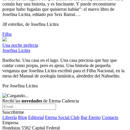
común hay una historia, y es fascinante. Y puede reconstruirse
porque hubo fugadas que quisieron hablar": el nuevo libro de
Josefina Licitra, editado por Seix Barral.…
38 estrellas
, de Josefina Licitra
Filba
Una noche perfecta
Josefina Licitra
Bariloche. Una casa en el lago. Una casa preciosa que hay que
cuidar como propia, pero es ajena. Una historia de pequeña
venganza que Josefina Licitra escribió para el Filba Nacional, en la
mesa del Manual de zoología fantástica, alrededor del Nahuelito.
Por Josefina Licitra
Recibí las
novedades
de Eterna Cadencia
Suscribirme
Librería
Blog
Editorial
Eterna Social Club
Bar Eterno
Contacto
Empresa
Honduras 5582 Capital Federal