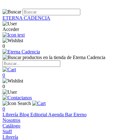
ETERNA CADENCIA
Acceder
0
0
0
0
Librería
Blog
Editorial
Agenda
Bar Eterno
Nosotros
Catálogo
Staff
Librería