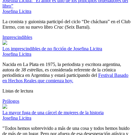
Josefina Licitra: “El amor es uno de los principios ordenadores del
libro”
Josefina Licitra
La cronista y guionista participó del ciclo “De cháchara” en el Club
Eterno, con su nuevo libro
Crac
(Seix Barral).
Imprescindibles
Los imprescindibles de no ficción de Josefina Licitra
Josefina Licitra
Nacida en La Plata en 1975, la periodista y escritora argentina,
autora de
38 estrellas
, es considerada referente de la crónica
periodística en Argentina y estará participando del
Festival Basado
en Hechos Reales que comienza hoy.
Listas de lectura
Prólogos
La mayor fuga de una cárcel de mujeres de la historia
Josefina Licitra
"Todos hemos sobrevivido a más de una cosa y todos hemos huido
de más de un lugar. Pero por afuera de esa desesperación atávica y