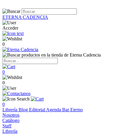
ETERNA CADENCIA
Acceder
0
0
0
0
Librería
Blog
Editorial
Agenda
Bar Eterno
Nosotros
Catálogo
Staff
Librería