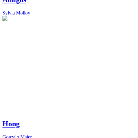
Sylvia Molloy
Hong
Gonzalo Maier