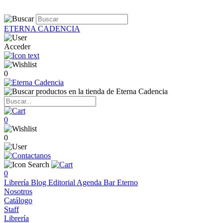
ETERNA CADENCIA
Acceder
0
0
0
0
Librería
Blog
Editorial
Agenda
Bar Eterno
Nosotros
Catálogo
Staff
Librería