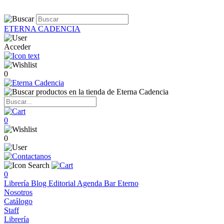
ETERNA CADENCIA
Acceder
0
0
0
0
Librería
Blog
Editorial
Agenda
Bar Eterno
Nosotros
Catálogo
Staff
Librería