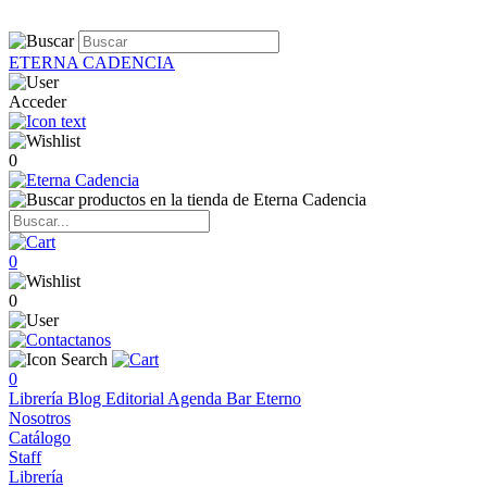
ETERNA CADENCIA
Acceder
0
0
0
0
Librería
Blog
Editorial
Agenda
Bar Eterno
Nosotros
Catálogo
Staff
Librería