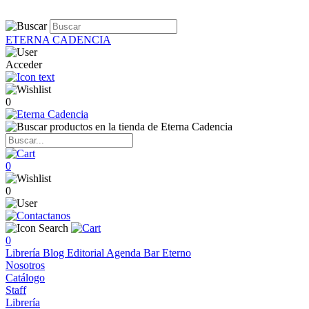
ETERNA CADENCIA
Acceder
0
0
0
0
Librería
Blog
Editorial
Agenda
Bar Eterno
Nosotros
Catálogo
Staff
Librería