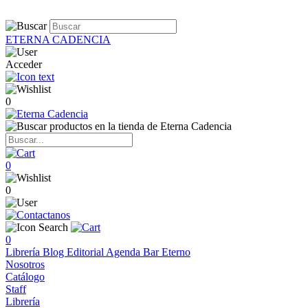
ETERNA CADENCIA
Acceder
0
0
0
0
Librería
Blog
Editorial
Agenda
Bar Eterno
Nosotros
Catálogo
Staff
Librería