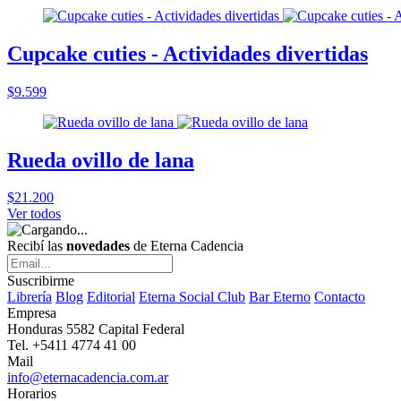
Cupcake cuties - Actividades divertidas
$9.599
Rueda ovillo de lana
$21.200
Ver todos
Recibí las
novedades
de Eterna Cadencia
Suscribirme
Librería
Blog
Editorial
Eterna Social Club
Bar Eterno
Contacto
Empresa
Honduras 5582 Capital Federal
Tel. +5411 4774 41 00
Mail
info@eternacadencia.com.ar
Horarios