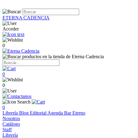
ETERNA CADENCIA
Acceder
0
0
0
0
Librería
Blog
Editorial
Agenda
Bar Eterno
Nosotros
Catálogo
Staff
Librería