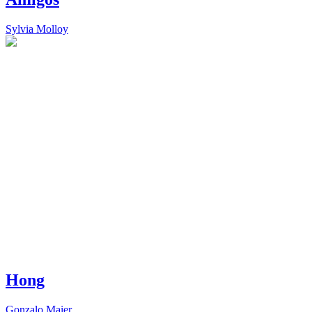
Sylvia Molloy
Hong
Gonzalo Maier