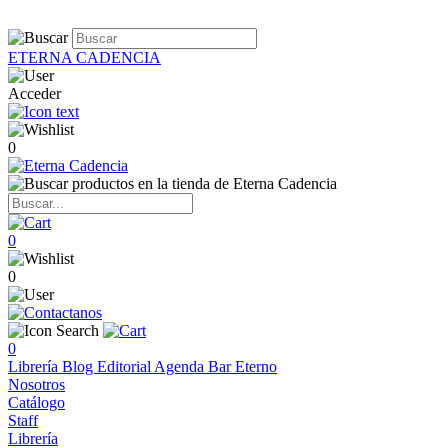
ETERNA CADENCIA
Acceder
0
0
0
0
Librería
Blog
Editorial
Agenda
Bar Eterno
Nosotros
Catálogo
Staff
Librería