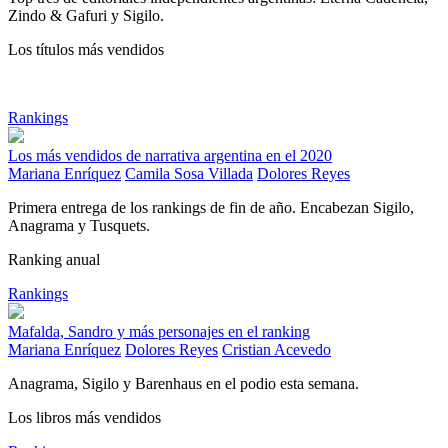
Zindo & Gafuri y Sigilo.
Los títulos más vendidos
Rankings
Los más vendidos de narrativa argentina en el 2020
Mariana Enríquez
Camila Sosa Villada
Dolores Reyes
Primera entrega de los rankings de fin de año. Encabezan Sigilo,
Anagrama y Tusquets.
Ranking anual
Rankings
Mafalda, Sandro y más personajes en el ranking
Mariana Enríquez
Dolores Reyes
Cristian Acevedo
Anagrama, Sigilo y Barenhaus en el podio esta semana.
Los libros más vendidos