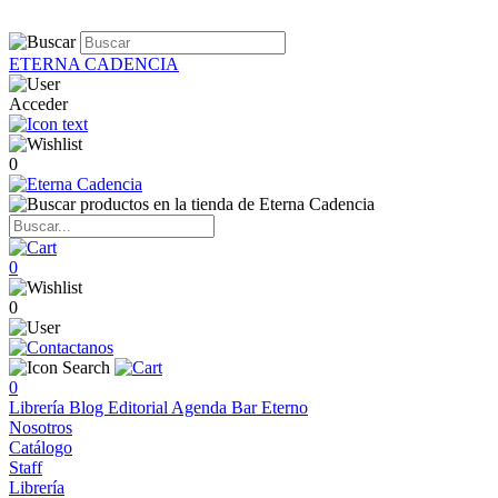
ETERNA CADENCIA
Acceder
0
0
0
0
Librería
Blog
Editorial
Agenda
Bar Eterno
Nosotros
Catálogo
Staff
Librería