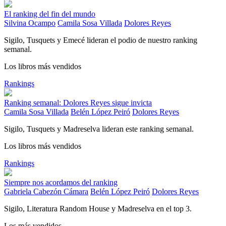
El ranking del fin del mundo
Silvina Ocampo
Camila Sosa Villada
Dolores Reyes
Sigilo, Tusquets y Emecé lideran el podio de nuestro ranking
semanal.
Los libros más vendidos
Rankings
Ranking semanal: Dolores Reyes sigue invicta
Camila Sosa Villada
Belén López Peiró
Dolores Reyes
Sigilo, Tusquets y Madreselva lideran este ranking semanal.
Los libros más vendidos
Rankings
Siempre nos acordamos del ranking
Gabriela Cabezón Cámara
Belén López Peiró
Dolores Reyes
Sigilo, Literatura Random House y Madreselva en el top 3.
Los más vendidos