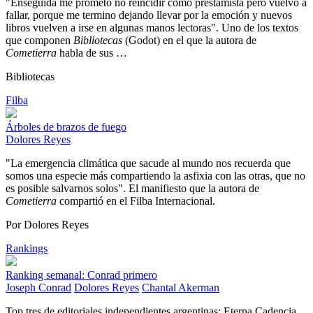
"Enseguida me prometo no reincidir como prestamista pero vuelvo a
fallar, porque me termino dejando llevar por la emoción y nuevos
libros vuelven a irse en algunas manos lectoras". Uno de los textos
que componen
Bibliotecas
(Godot) en el que la autora de
Cometierra
habla de sus …
Bibliotecas
Filba
Árboles de brazos de fuego
Dolores Reyes
"La emergencia climática que sacude al mundo nos recuerda que
somos una especie más compartiendo la asfixia con las otras, que no
es posible salvarnos solos". El manifiesto que la autora de
Cometierra
compartió en el Filba Internacional.
Por Dolores Reyes
Rankings
Ranking semanal: Conrad primero
Joseph Conrad
Dolores Reyes
Chantal Akerman
Top tres de editoriales independientes argentinas: Eterna Cadencia,