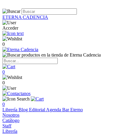
ETERNA CADENCIA
Acceder
0
0
0
0
Librería
Blog
Editorial
Agenda
Bar Eterno
Nosotros
Catálogo
Staff
Librería