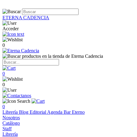
ETERNA CADENCIA
Acceder
0
0
0
0
Librería
Blog
Editorial
Agenda
Bar Eterno
Nosotros
Catálogo
Staff
Librería