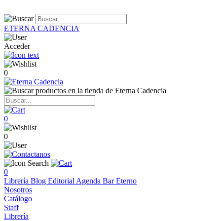
ETERNA CADENCIA
Acceder
0
0
0
0
Librería
Blog
Editorial
Agenda
Bar Eterno
Nosotros
Catálogo
Staff
Librería