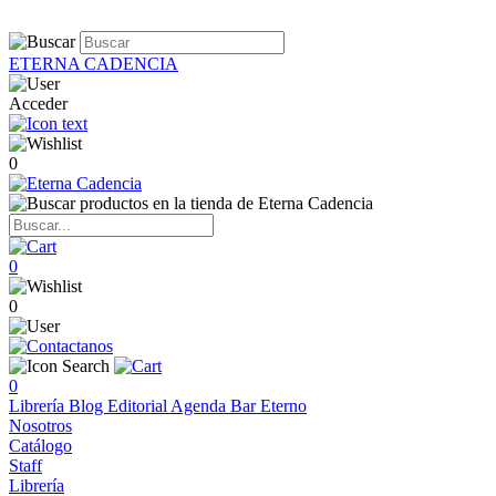
ETERNA CADENCIA
Acceder
0
0
0
0
Librería
Blog
Editorial
Agenda
Bar Eterno
Nosotros
Catálogo
Staff
Librería