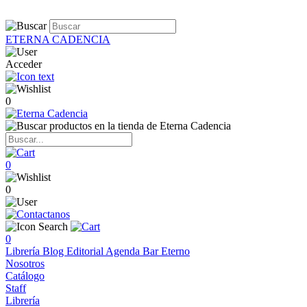
ETERNA CADENCIA
Acceder
0
0
0
0
Librería
Blog
Editorial
Agenda
Bar Eterno
Nosotros
Catálogo
Staff
Librería