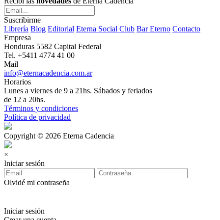
Recibí las
novedades
de Eterna Cadencia
Suscribirme
Librería
Blog
Editorial
Eterna Social Club
Bar Eterno
Contacto
Empresa
Honduras 5582 Capital Federal
Tel. +5411 4774 41 00
Mail
info@eternacadencia.com.ar
Horarios
Lunes a viernes de 9 a 21hs. Sábados y feriados
de 12 a 20hs.
Términos y condiciones
Política de privacidad
Copyright © 2026 Eterna Cadencia
×
Iniciar sesión
Olvidé mi contraseña
Iniciar sesión
Crear una cuenta