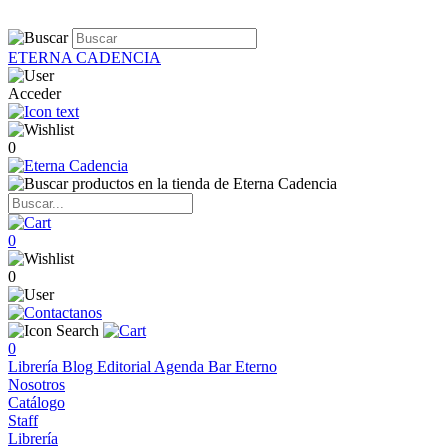
ETERNA CADENCIA
Acceder
0
0
0
0
Librería
Blog
Editorial
Agenda
Bar Eterno
Nosotros
Catálogo
Staff
Librería