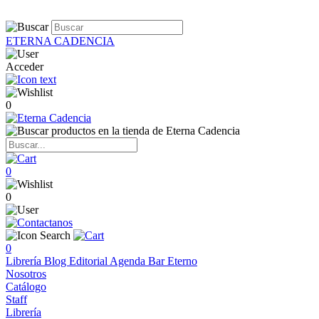
ETERNA CADENCIA
Acceder
0
0
0
0
Librería
Blog
Editorial
Agenda
Bar Eterno
Nosotros
Catálogo
Staff
Librería