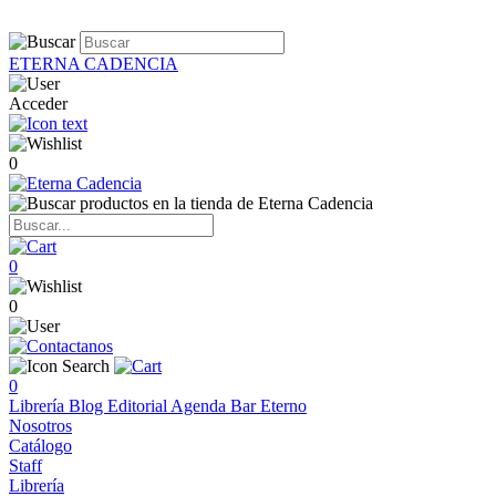
ETERNA CADENCIA
Acceder
0
0
0
0
Librería
Blog
Editorial
Agenda
Bar Eterno
Nosotros
Catálogo
Staff
Librería