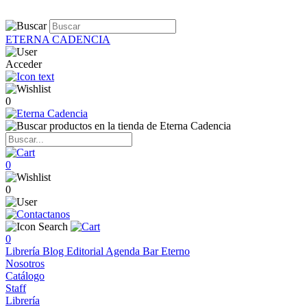
ETERNA CADENCIA
Acceder
0
0
0
0
Librería
Blog
Editorial
Agenda
Bar Eterno
Nosotros
Catálogo
Staff
Librería