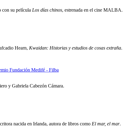
o con su película
Los días chinos
, estrenada en el cine MALBA.
 Lafcadio Hearn,
Kwaidan: Historias y estudios de cosas extraña
.
remio Fundación Medifé - Filba
riero y Gabriela Cabezón Cámara.
critora nacida en Irlanda, autora de libros como
El mar, el mar
.