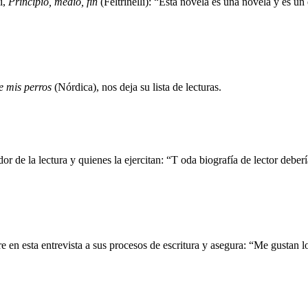
i,
Principio, medio, fin
(Feltrinelli): “Esta novela es una novela y es un
e mis perros
(Nórdica), nos deja su lista de lecturas.
r de la lectura y quienes la ejercitan: “T oda biografía de lector deber
 en esta entrevista a sus procesos de escritura y asegura: “Me gustan 