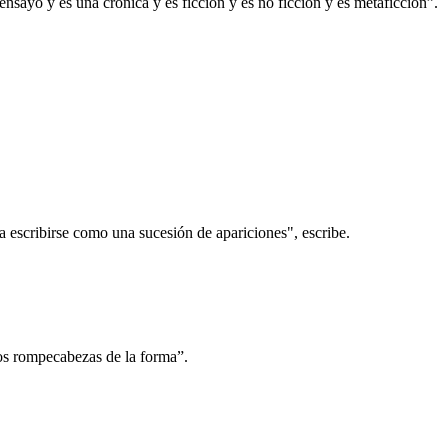
 ensayo y es una crónica y es ficción y es no ficción y es metaficción”.
ía escribirse como una sucesión de apariciones", escribe.
los rompecabezas de la forma”.