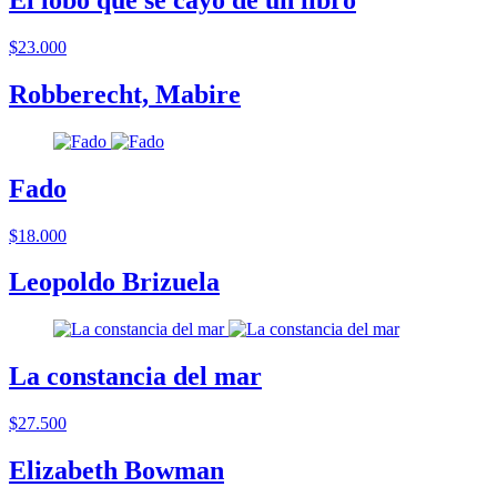
El lobo que se cayó de un libro
$23.000
Robberecht, Mabire
Fado
$18.000
Leopoldo Brizuela
La constancia del mar
$27.500
Elizabeth Bowman