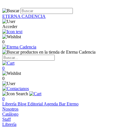
ETERNA CADENCIA
Acceder
0
0
0
0
Librería
Blog
Editorial
Agenda
Bar Eterno
Nosotros
Catálogo
Staff
Librería