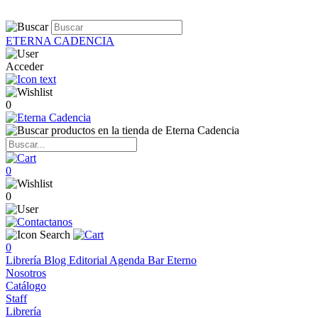
ETERNA CADENCIA
Acceder
0
0
0
0
Librería
Blog
Editorial
Agenda
Bar Eterno
Nosotros
Catálogo
Staff
Librería