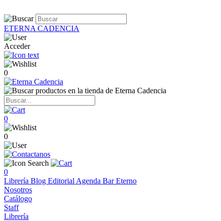
ETERNA CADENCIA
Acceder
0
0
0
0
Librería
Blog
Editorial
Agenda
Bar Eterno
Nosotros
Catálogo
Staff
Librería