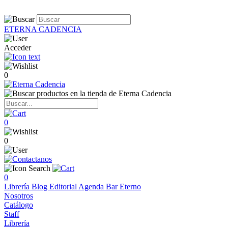
ETERNA CADENCIA
Acceder
0
0
0
0
Librería
Blog
Editorial
Agenda
Bar Eterno
Nosotros
Catálogo
Staff
Librería