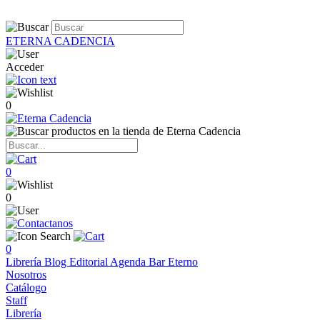
ETERNA CADENCIA
Acceder
0
0
0
0
Librería
Blog
Editorial
Agenda
Bar Eterno
Nosotros
Catálogo
Staff
Librería