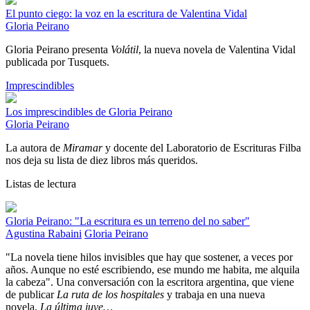
El punto ciego: la voz en la escritura de Valentina Vidal
Gloria Peirano
Gloria Peirano presenta
Volátil
, la nueva novela de Valentina Vidal
publicada por Tusquets.
Imprescindibles
Los imprescindibles de Gloria Peirano
Gloria Peirano
La autora de
Miramar
y docente del Laboratorio de Escrituras Filba
nos deja su lista de diez libros más queridos.
Listas de lectura
Gloria Peirano: "La escritura es un terreno del no saber"
Agustina Rabaini
Gloria Peirano
"La novela tiene hilos invisibles que hay que sostener, a veces por
años. Aunque no esté escribiendo, ese mundo me habita, me alquila
la cabeza". Una conversación con la escritora argentina, que viene
de publicar
La ruta de los hospitales
y trabaja en una nueva
novela,
La última juve…