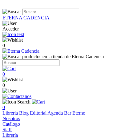
ETERNA CADENCIA
Acceder
0
0
0
0
Librería
Blog
Editorial
Agenda
Bar Eterno
Nosotros
Catálogo
Staff
Librería