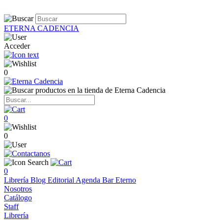
ETERNA CADENCIA
Acceder
0
0
0
0
Librería
Blog
Editorial
Agenda
Bar Eterno
Nosotros
Catálogo
Staff
Librería