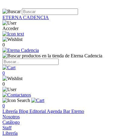
ETERNA CADENCIA
Acceder
0
0
0
0
Librería
Blog
Editorial
Agenda
Bar Eterno
Nosotros
Catálogo
Staff
Librería