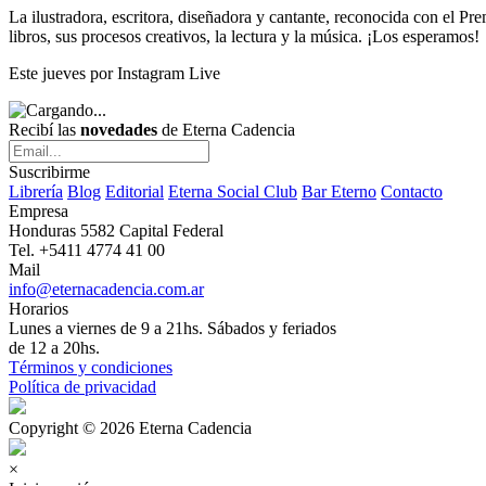
La ilustradora, escritora, diseñadora y cantante, reconocida con el 
libros, sus procesos creativos, la lectura y la música. ¡Los esperamos!
Este jueves por Instagram Live
Recibí las
novedades
de Eterna Cadencia
Suscribirme
Librería
Blog
Editorial
Eterna Social Club
Bar Eterno
Contacto
Empresa
Honduras 5582 Capital Federal
Tel. +5411 4774 41 00
Mail
info@eternacadencia.com.ar
Horarios
Lunes a viernes de 9 a 21hs. Sábados y feriados
de 12 a 20hs.
Términos y condiciones
Política de privacidad
Copyright © 2026 Eterna Cadencia
×