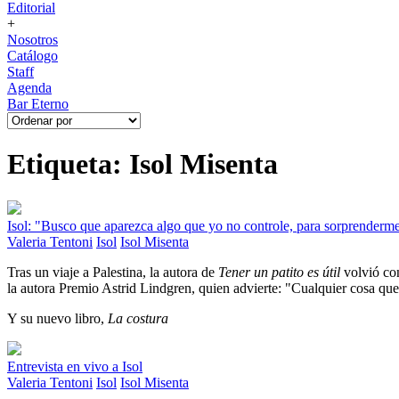
Editorial
+
Nosotros
Catálogo
Staff
Agenda
Bar Eterno
Etiqueta: Isol Misenta
Isol: "Busco que aparezca algo que yo no controle, para sorprenderm
Valeria Tentoni
Isol
Isol Misenta
Tras un viaje a Palestina, la autora de
Tener un patito es útil
volvió con
la autora Premio Astrid Lindgren, quien advierte: "Cualquier cosa q
Y su nuevo libro,
La costura
Entrevista en vivo a Isol
Valeria Tentoni
Isol
Isol Misenta