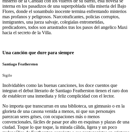
misterio de la Caridad con los villeros de su barrio, esta novela se
interna en los pasadizos de una superpoblada villa miseria del Bajo
Flores, donde el sonambulo inocente termina enfrentando misterios
mas profanos y peligrosos. Narcotraficantes, policias corruptos,
inmigrantes, una jueza salvaje, colegialas entrometidas,
predicadores, todos son arrastrados tras los pasos del angelico Maxi
hacia el secreto de la Villa.
Una canción que dure para siempre
Santiago Featherston
Sigilo
Inolvidables como las buenas canciones, los doce cuentos que
integran el debut literario de Santiago Featherston tienen el raro don
de establecer una inmediata y feliz complicidad con el lector.
No importa que transcurran en una biblioteca, un gimnasio o en la
glorieta de una casona venida a menos, ni que sus personajes
parezcan seres grises, con ocupaciones más o menos
convencionales, fáciles de pasar por alto en esquinas y plazas de una
ciudad. Toque lo que toque, la mirada cálida, ligera y un poco