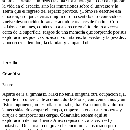
sobre ella desde la inmensa lejanía? La antología no desea explorar
la vida en el espacio, sino las impresiones sobre el universo y la
Tierra que el regreso del espacio provoca. ¿Cómo se describe esa
emoción; eso que además ningún otro ha sentido? Lo conocido se
vuelve desconocido; lo «real» adquiere matices de ficción. Con
palabras comunes, comienzan a aparecer en el fondo, o a veces
cerca de la superficie, rasgos de una memoria que sorprende por sus
exploraciones poéticas, acaso involuntarias: la levedad y la pesadez,
la inercia y la lentitud, la claridad y la opacidad.
La villa
César Aira
Emecé
Aparte de ir al gimnasio, Maxi no tenia ninguna otra ocupacion fija.
Hijo de un comerciante acomodado de Flores, con veinte anos y un
fisico imponente, no estudiaba ni trabajaba. Ese otono, llevado por
la necesidad de ocupar el tiempo, empezo a ayudar a cartoneros y
cirujas a transportar sus cargas. Cesar Aira retoma aqui su
exploracion de una Buenos Aires crepuscular, a la vez real y
fantastica. De la mano del joven fisicoculturista, asociado por el