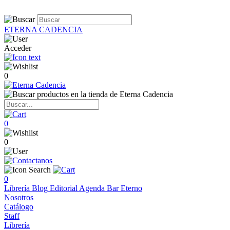
ETERNA CADENCIA
Acceder
0
0
0
0
Librería
Blog
Editorial
Agenda
Bar Eterno
Nosotros
Catálogo
Staff
Librería