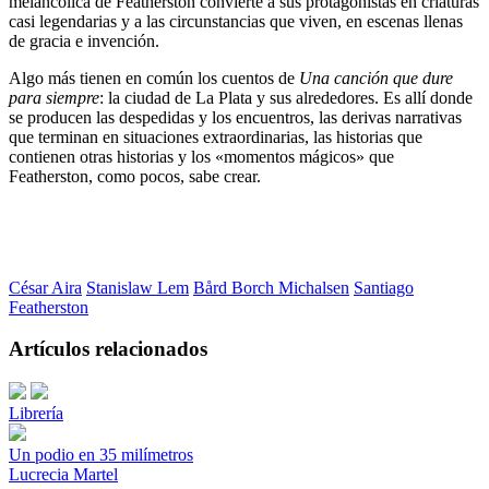
melancólica de Featherston convierte a sus protagonistas en criaturas
casi legendarias y a las circunstancias que viven, en escenas llenas
de gracia e invención.
Algo más tienen en común los cuentos de
Una canción que dure
para siempre
: la ciudad de La Plata y sus alrededores. Es allí donde
se producen las despedidas y los encuentros, las derivas narrativas
que terminan en situaciones extraordinarias, las historias que
contienen otras historias y los «momentos mágicos» que
Featherston, como pocos, sabe crear.
César Aira
Stanislaw Lem
Bård Borch Michalsen
Santiago
Featherston
Artículos relacionados
Librería
Un podio en 35 milímetros
Lucrecia Martel