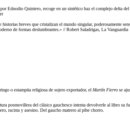
por Ednodio Quintero, recoge en un sintético haz el complejo delta del 
er
 historias breves que cristalizan el mundo singular, poderosamente sensu
oderno de formas deslumbrantes.» // Robert Saladrigas, La Vanguardia
ringo o estampita religiosa de sojero exportador, el
Martín Fierro
se aju
tura posmovillera del clásico gauchesco intenta devolverle al libro su f
ro, racista y asesino. Del gaucho matrero al pibe chorro.