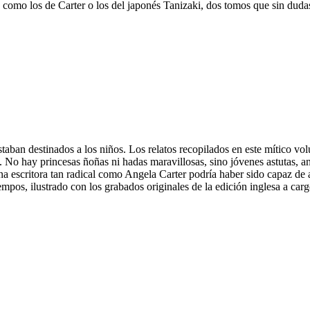
s como los de Carter o los del japonés Tanizaki, dos tomos que sin duda
aban destinados a los niños. Los relatos recopilados en este mítico vo
 No hay princesas ñoñas ni hadas maravillosas, sino jóvenes astutas, an
una escritora tan radical como Angela Carter podría haber sido capaz de 
empos, ilustrado con los grabados originales de la edición inglesa a ca