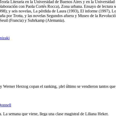
ría Literaria en la Universidad de Buenos Aires y en la Universidad d
 colaboración con Paola Cortés Rocca), Zona urbana. Ensayo de lectura 
98); y seis novelas, La pérdida de Laura (1993), El informe (1997), L
ña por Trotta, y las novelas Segundos afuera y Museo de la Revolución
, Seuil (Francia) y Suhrkamp (Alemania).
nizaki
ez y Werner Herzog copan el ranking, ¡del último se vendieron tantos q
Donnell
 La semana que viene, llega una clase magistral de Liliana Heker.