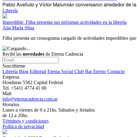
Pablo Avelluto y Víctor Malumián conversaron alrededor de la 
Librería
Imperdible: Filba presenta sus próximas actividades en la librería
Ana María Shua
Filba presenta un cronograma cargado de actividades imperdibles que te
Recibí las
novedades
de Eterna Cadencia
Suscribirme
Librería
Blog
Editorial
Eterna Social Club
Bar Eterno
Contacto
Empresa
Honduras 5582 Capital Federal
Tel. +5411 4774 41 00
Mail
info@eternacadencia.com.ar
Horarios
Lunes a viernes de 9 a 21hs. Sábados y feriados
de 12 a 20hs.
Términos y condiciones
Política de privacidad