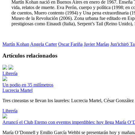
Martín Kohan nació en Buenos Aires en enero de 1967. Enseña Teo
vida, relatos de muerte. Eva Perón, cuerpo y política (1998; en
de cuentos, Muero contento (1994) y Una pena extraordinaria (19
Museo de la Revolución (2006). Zona urbana fue editado en Espa
prestigiosas como Einaudi (Italia), Serpent’s Tail (Reino Unido)
Martín Kohan
Angela Carter
Oscar Fariña
Javier Marías
Jun'ichirō Ta
Artículos relacionados
Librería
Un podio en 35 milímetros
Lucrecia Martel
Tres cineastas se llevan los laureles: Lucrecia Martel, César Gonzál
Librería
Arrancó el Club Eterno con eventos imperdibles: hoy llega María O’
María O’Donnell y Emilio García Wehbi se presentarán hoy y mañana.