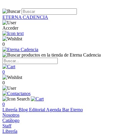
ETERNA CADENCIA
Acceder
0
0
0
0
Librería
Blog
Editorial
Agenda
Bar Eterno
Nosotros
Catálogo
Staff
Librería