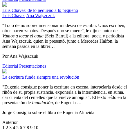
Luis Chaves: de lo pequeño a lo pequeño
Luis Chaves
Ana Wajszczuk
“Trato de no sobredimensionar mi deseo de escribir. Unos escriben,
otros hacen zapatos. Después uno se muere”, le dijo el autor de
Vamos a tocar el agua
(Seix Barral) a la editora, poeta y periodista
Ana Wajszczuk, quien lo presentó, junto a Mercedes Halfon, la
semana pasada en la librer…
Por Ana Wajszczuk
Editorial
Presentaciones
La escritura funda siempre una revolución
"Eugenia consigue poner la escritura en escena, interpelarla desde el
riñón de su propia sustancia, exponerla a la intermitencia, en suma,
dar cuenta del centelleo que la vuelve ambigua". El texto leído en la
presentación de
Inundación
, de Eugenia …
Jorge Consiglio sobre el libro de Eugenia Almeida
Anterior
1
2
3
4
5
6
7
8
9
10