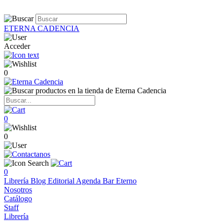
ETERNA CADENCIA
Acceder
0
0
0
0
Librería
Blog
Editorial
Agenda
Bar Eterno
Nosotros
Catálogo
Staff
Librería