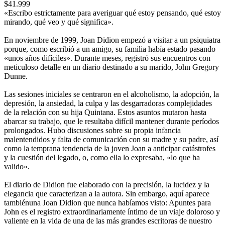
$41.999
«Escribo estrictamente para averiguar qué estoy pensando, qué estoy
mirando, qué veo y qué significa».
En noviembre de 1999, Joan Didion empezó a visitar a un psiquiatra
porque, como escribió a un amigo, su familia había estado pasando
«unos años difíciles». Durante meses, registró sus encuentros con
meticuloso detalle en un diario destinado a su marido, John Gregory
Dunne.
Las sesiones iniciales se centraron en el alcoholismo, la adopción, la
depresión, la ansiedad, la culpa y las desgarradoras complejidades
de la relación con su hija Quintana. Estos asuntos mutaron hasta
abarcar su trabajo, que le resultaba difícil mantener durante períodos
prolongados. Hubo discusiones sobre su propia infancia
malentendidos y falta de comunicación con su madre y su padre, así
como la temprana tendencia de la joven Joan a anticipar catástrofes
y la cuestión del legado, o, como ella lo expresaba, «lo que ha
valido».
El diario de Didion fue elaborado con la precisión, la lucidez y la
elegancia que caracterizan a la autora. Sin embargo, aquí aparece
tambiénuna Joan Didion que nunca habíamos visto: Apuntes para
John es el registro extraordinariamente íntimo de un viaje doloroso y
valiente en la vida de una de las más grandes escritoras de nuestro