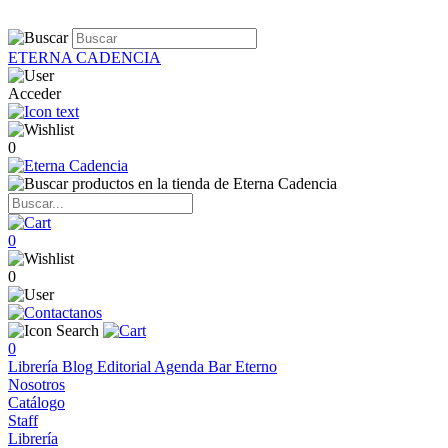
ETERNA CADENCIA
Acceder
0
0
0
0
Librería
Blog
Editorial
Agenda
Bar Eterno
Nosotros
Catálogo
Staff
Librería